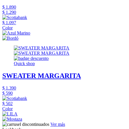
$ 1.890
$ 1.290
$ 1.097
Color
Quick shop
SWEATER MARGARITA
$ 1.390
$ 590
$ 502
Color
Ver más