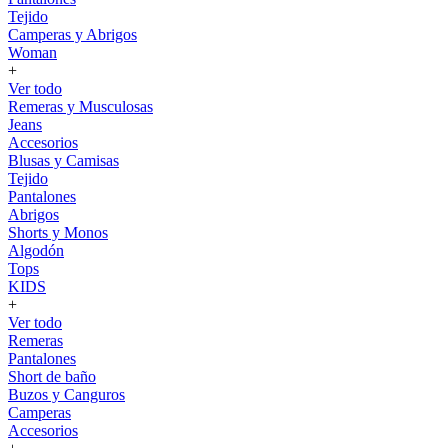
Tejido
Camperas y Abrigos
Woman
+
Ver todo
Remeras y Musculosas
Jeans
Accesorios
Blusas y Camisas
Tejido
Pantalones
Abrigos
Shorts y Monos
Algodón
Tops
KIDS
+
Ver todo
Remeras
Pantalones
Short de baño
Buzos y Canguros
Camperas
Accesorios