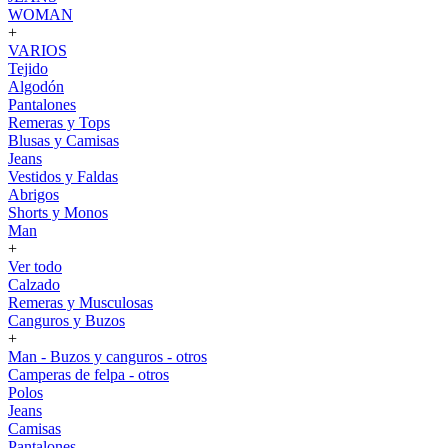
WOMAN
+
VARIOS
Tejido
Algodón
Pantalones
Remeras y Tops
Blusas y Camisas
Jeans
Vestidos y Faldas
Abrigos
Shorts y Monos
Man
+
Ver todo
Calzado
Remeras y Musculosas
Canguros y Buzos
+
Man - Buzos y canguros - otros
Camperas de felpa - otros
Polos
Jeans
Camisas
Pantalones