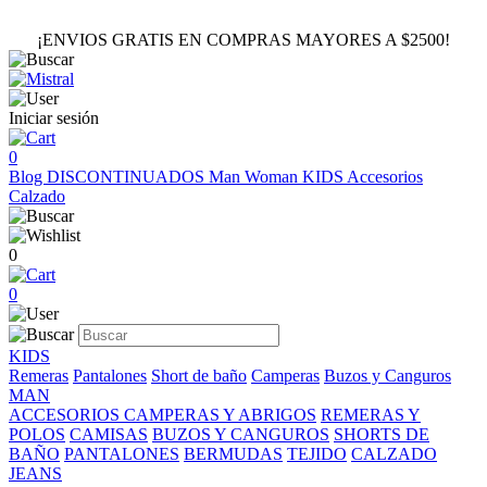
¡ENVIOS GRATIS EN COMPRAS MAYORES A $2500!
Iniciar sesión
0
Blog
DISCONTINUADOS
Man
Woman
KIDS
Accesorios
Calzado
0
0
KIDS
Remeras
Pantalones
Short de baño
Camperas
Buzos y Canguros
MAN
ACCESORIOS
CAMPERAS Y ABRIGOS
REMERAS Y
POLOS
CAMISAS
BUZOS Y CANGUROS
SHORTS DE
BAÑO
PANTALONES
BERMUDAS
TEJIDO
CALZADO
JEANS