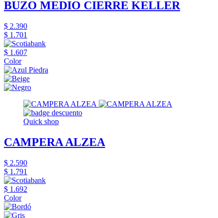
BUZO MEDIO CIERRE KELLER
$ 2.390
$ 1.701
$ 1.607
Color
Quick shop
CAMPERA ALZEA
$ 2.590
$ 1.791
$ 1.692
Color