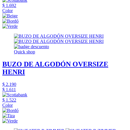
$ 1.692
Color
Quick shop
BUZO DE ALGODÓN OVERSIZE
HENRI
$ 2.190
$ 1.611
$ 1.522
Color