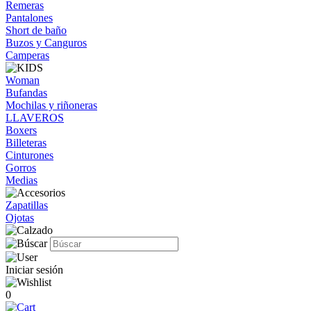
Remeras
Pantalones
Short de baño
Buzos y Canguros
Camperas
Woman
Bufandas
Mochilas y riñoneras
LLAVEROS
Boxers
Billeteras
Cinturones
Gorros
Medias
Zapatillas
Ojotas
Iniciar sesión
0