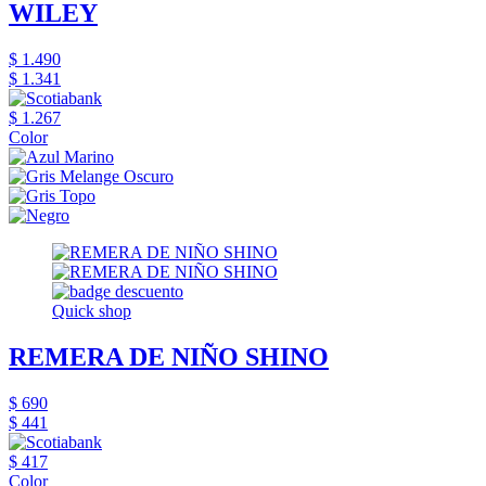
WILEY
$ 1.490
$ 1.341
$ 1.267
Color
Quick shop
REMERA DE NIÑO SHINO
$ 690
$ 441
$ 417
Color