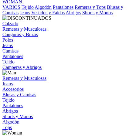
WOMAN
VARIOS
Tejido
Algodón
Pantalones
Remeras y Tops
Blusas y
Camisas
Jeans
Vestidos y Faldas
Abrigos
Shorts y Monos
Calzado
Remeras y Musculosas
Canguros y Buzos
Polos
Jeans
Camisas
Pantalones
Tejido
Camperas y Abrigos
Remeras y Musculosas
Jeans
Accesorios
Blusas y Camisas
Tejido
Pantalones
Abrigos
Shorts y Monos
Algodón
Tops