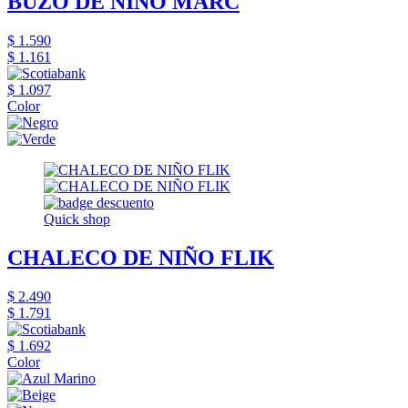
BUZO DE NIÑO MARC
$ 1.590
$ 1.161
$ 1.097
Color
Quick shop
CHALECO DE NIÑO FLIK
$ 2.490
$ 1.791
$ 1.692
Color