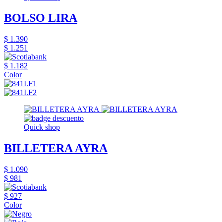
BOLSO LIRA
$ 1.390
$ 1.251
$ 1.182
Color
Quick shop
BILLETERA AYRA
$ 1.090
$ 981
$ 927
Color