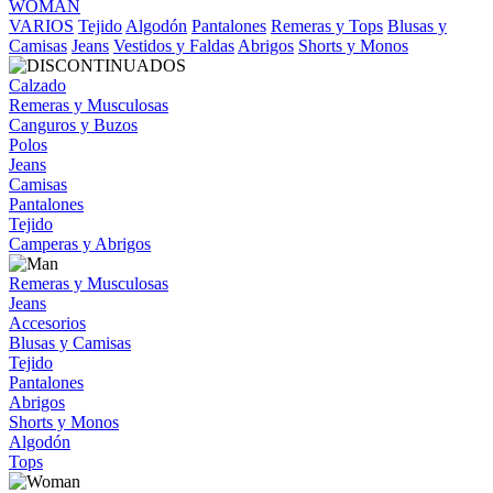
WOMAN
VARIOS
Tejido
Algodón
Pantalones
Remeras y Tops
Blusas y
Camisas
Jeans
Vestidos y Faldas
Abrigos
Shorts y Monos
Calzado
Remeras y Musculosas
Canguros y Buzos
Polos
Jeans
Camisas
Pantalones
Tejido
Camperas y Abrigos
Remeras y Musculosas
Jeans
Accesorios
Blusas y Camisas
Tejido
Pantalones
Abrigos
Shorts y Monos
Algodón
Tops