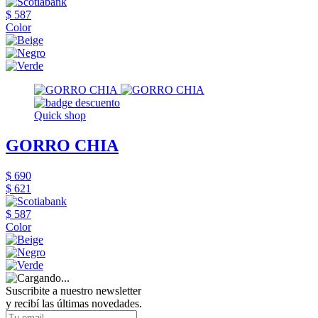
$ 587
Color
Quick shop
GORRO CHIA
$ 690
$ 621
$ 587
Color
Suscribite a nuestro newsletter
y recibí las últimas novedades.