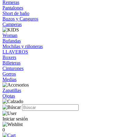
Remeras
Pantalones
Short de baño
Buzos y Canguros
Camperas
Woman
Bufandas
Mochilas y riñoneras
LLAVEROS
Boxers
Billeteras
Cinturones
Gorros
Medias
Zapatillas
Ojotas
Iniciar sesión
0