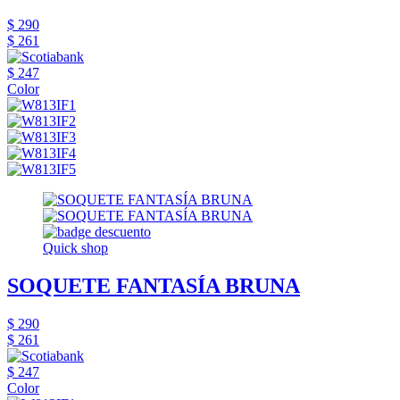
$ 290
$ 261
$ 247
Color
Quick shop
SOQUETE FANTASÍA BRUNA
$ 290
$ 261
$ 247
Color