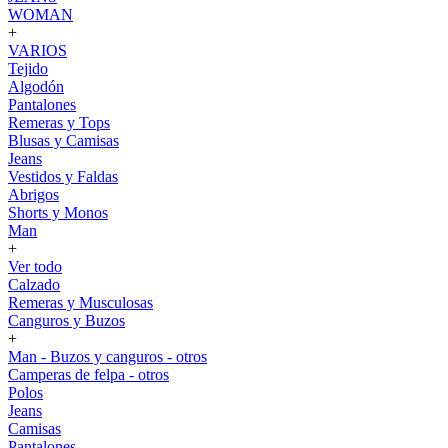
WOMAN
+
VARIOS
Tejido
Algodón
Pantalones
Remeras y Tops
Blusas y Camisas
Jeans
Vestidos y Faldas
Abrigos
Shorts y Monos
Man
+
Ver todo
Calzado
Remeras y Musculosas
Canguros y Buzos
+
Man - Buzos y canguros - otros
Camperas de felpa - otros
Polos
Jeans
Camisas
Pantalones