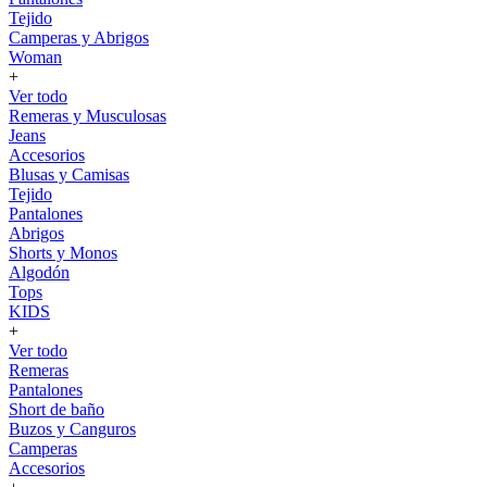
Tejido
Camperas y Abrigos
Woman
+
Ver todo
Remeras y Musculosas
Jeans
Accesorios
Blusas y Camisas
Tejido
Pantalones
Abrigos
Shorts y Monos
Algodón
Tops
KIDS
+
Ver todo
Remeras
Pantalones
Short de baño
Buzos y Canguros
Camperas
Accesorios