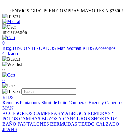
¡ENVIOS GRATIS EN COMPRAS MAYORES A $2500!
Iniciar sesión
0
Blog
DISCONTINUADOS
Man
Woman
KIDS
Accesorios
Calzado
0
0
KIDS
Remeras
Pantalones
Short de baño
Camperas
Buzos y Canguros
MAN
ACCESORIOS
CAMPERAS Y ABRIGOS
REMERAS Y
POLOS
CAMISAS
BUZOS Y CANGUROS
SHORTS DE
BAÑO
PANTALONES
BERMUDAS
TEJIDO
CALZADO
JEANS