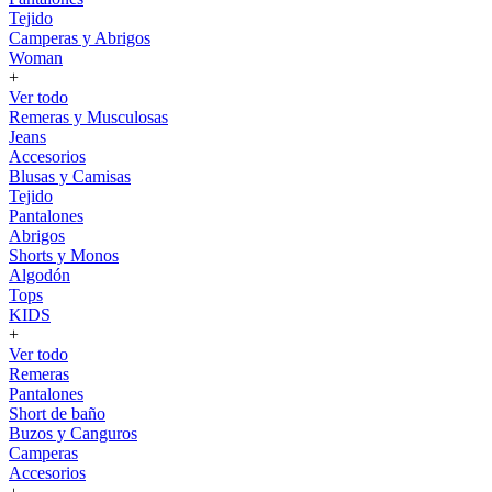
Tejido
Camperas y Abrigos
Woman
+
Ver todo
Remeras y Musculosas
Jeans
Accesorios
Blusas y Camisas
Tejido
Pantalones
Abrigos
Shorts y Monos
Algodón
Tops
KIDS
+
Ver todo
Remeras
Pantalones
Short de baño
Buzos y Canguros
Camperas
Accesorios