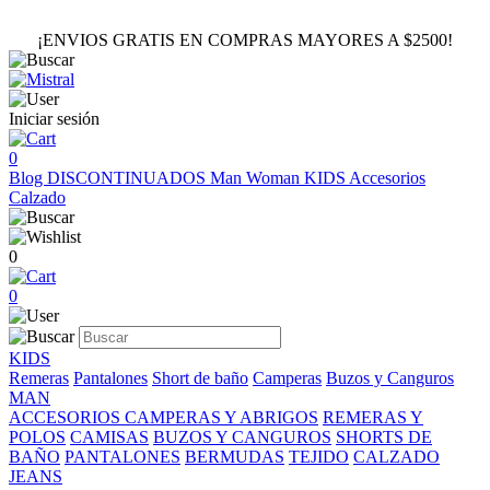
¡ENVIOS GRATIS EN COMPRAS MAYORES A $2500!
Iniciar sesión
0
Blog
DISCONTINUADOS
Man
Woman
KIDS
Accesorios
Calzado
0
0
KIDS
Remeras
Pantalones
Short de baño
Camperas
Buzos y Canguros
MAN
ACCESORIOS
CAMPERAS Y ABRIGOS
REMERAS Y
POLOS
CAMISAS
BUZOS Y CANGUROS
SHORTS DE
BAÑO
PANTALONES
BERMUDAS
TEJIDO
CALZADO
JEANS