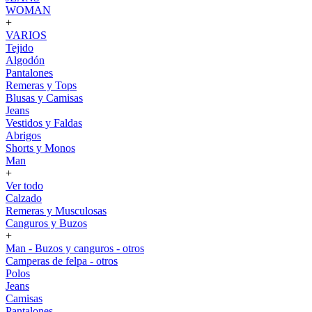
WOMAN
+
VARIOS
Tejido
Algodón
Pantalones
Remeras y Tops
Blusas y Camisas
Jeans
Vestidos y Faldas
Abrigos
Shorts y Monos
Man
+
Ver todo
Calzado
Remeras y Musculosas
Canguros y Buzos
+
Man - Buzos y canguros - otros
Camperas de felpa - otros
Polos
Jeans
Camisas
Pantalones