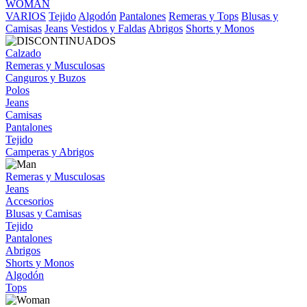
WOMAN
VARIOS
Tejido
Algodón
Pantalones
Remeras y Tops
Blusas y
Camisas
Jeans
Vestidos y Faldas
Abrigos
Shorts y Monos
Calzado
Remeras y Musculosas
Canguros y Buzos
Polos
Jeans
Camisas
Pantalones
Tejido
Camperas y Abrigos
Remeras y Musculosas
Jeans
Accesorios
Blusas y Camisas
Tejido
Pantalones
Abrigos
Shorts y Monos
Algodón
Tops