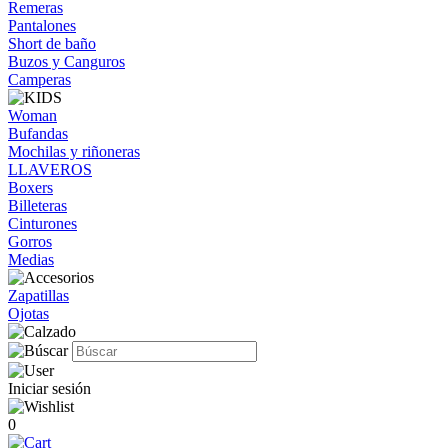
Remeras
Pantalones
Short de baño
Buzos y Canguros
Camperas
Woman
Bufandas
Mochilas y riñoneras
LLAVEROS
Boxers
Billeteras
Cinturones
Gorros
Medias
Zapatillas
Ojotas
Iniciar sesión
0