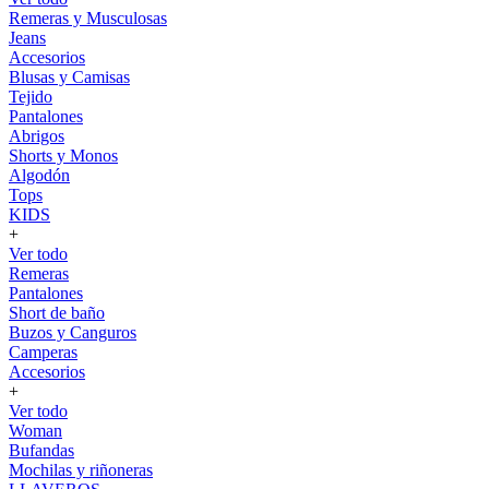
Remeras y Musculosas
Jeans
Accesorios
Blusas y Camisas
Tejido
Pantalones
Abrigos
Shorts y Monos
Algodón
Tops
KIDS
+
Ver todo
Remeras
Pantalones
Short de baño
Buzos y Canguros
Camperas
Accesorios
+
Ver todo
Woman
Bufandas
Mochilas y riñoneras