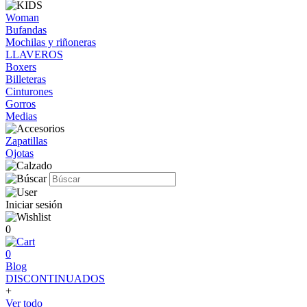
Woman
Bufandas
Mochilas y riñoneras
LLAVEROS
Boxers
Billeteras
Cinturones
Gorros
Medias
Zapatillas
Ojotas
Iniciar sesión
0
0
Blog
DISCONTINUADOS
+
Ver todo