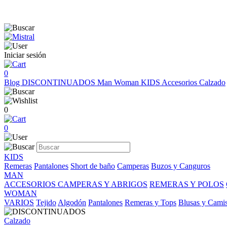
Iniciar sesión
0
Blog
DISCONTINUADOS
Man
Woman
KIDS
Accesorios
Calzado
0
0
KIDS
Remeras
Pantalones
Short de baño
Camperas
Buzos y Canguros
MAN
ACCESORIOS
CAMPERAS Y ABRIGOS
REMERAS Y POLOS
WOMAN
VARIOS
Tejido
Algodón
Pantalones
Remeras y Tops
Blusas y Cami
Calzado