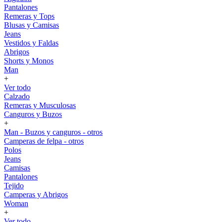
Pantalones
Remeras y Tops
Blusas y Camisas
Jeans
Vestidos y Faldas
Abrigos
Shorts y Monos
Man
+
Ver todo
Calzado
Remeras y Musculosas
Canguros y Buzos
+
Man - Buzos y canguros - otros
Camperas de felpa - otros
Polos
Jeans
Camisas
Pantalones
Tejido
Camperas y Abrigos
Woman
+
Ver todo