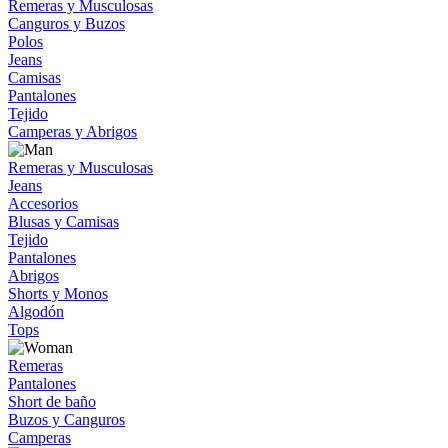
Remeras y Musculosas
Canguros y Buzos
Polos
Jeans
Camisas
Pantalones
Tejido
Camperas y Abrigos
Remeras y Musculosas
Jeans
Accesorios
Blusas y Camisas
Tejido
Pantalones
Abrigos
Shorts y Monos
Algodón
Tops
Remeras
Pantalones
Short de baño
Buzos y Canguros
Camperas