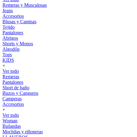
Remeras y Musculosas
Jeans
Accesorios
Blusas y Camisas
Tejido
Pantalones
Abrigos
Shorts y Monos
Algodón
Tops
KIDS
+
Ver todo
Remeras
Pantalones
Short de baño
Buzos y Canguros
Camperas
Accesorios
+
Ver todo
Woman
Bufandas
Mochilas y riñoneras