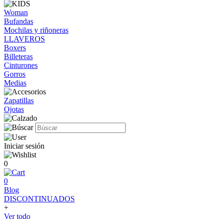
Woman
Bufandas
Mochilas y riñoneras
LLAVEROS
Boxers
Billeteras
Cinturones
Gorros
Medias
Zapatillas
Ojotas
Iniciar sesión
0
0
Blog
DISCONTINUADOS
+
Ver todo