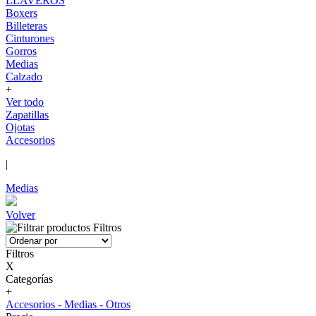
LLAVEROS
Boxers
Billeteras
Cinturones
Gorros
Medias
Calzado
+
Ver todo
Zapatillas
Ojotas
Accesorios
|
Medias
Volver
Filtros
Filtros
X
Categorías
+
Accesorios - Medias - Otros