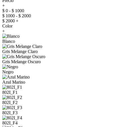
Precio
+
$ 0 - $ 1000
$ 1000 - $ 2000
$ 2000 +
Color
+
Blanco
Gris Melange Claro
Gris Melange Oscuro
Negro
Azul Marino
802I_F1
802I_F2
802I_F3
802I_F4