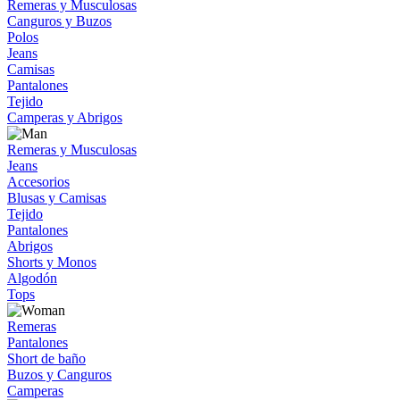
Remeras y Musculosas
Canguros y Buzos
Polos
Jeans
Camisas
Pantalones
Tejido
Camperas y Abrigos
Remeras y Musculosas
Jeans
Accesorios
Blusas y Camisas
Tejido
Pantalones
Abrigos
Shorts y Monos
Algodón
Tops
Remeras
Pantalones
Short de baño
Buzos y Canguros
Camperas