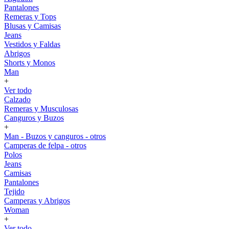
Pantalones
Remeras y Tops
Blusas y Camisas
Jeans
Vestidos y Faldas
Abrigos
Shorts y Monos
Man
+
Ver todo
Calzado
Remeras y Musculosas
Canguros y Buzos
+
Man - Buzos y canguros - otros
Camperas de felpa - otros
Polos
Jeans
Camisas
Pantalones
Tejido
Camperas y Abrigos
Woman
+
Ver todo