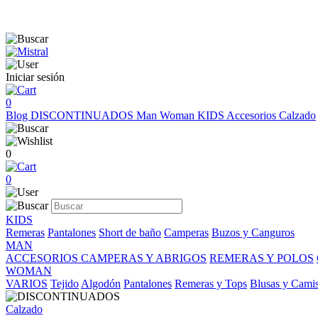
Iniciar sesión
0
Blog
DISCONTINUADOS
Man
Woman
KIDS
Accesorios
Calzado
0
0
KIDS
Remeras
Pantalones
Short de baño
Camperas
Buzos y Canguros
MAN
ACCESORIOS
CAMPERAS Y ABRIGOS
REMERAS Y POLOS
WOMAN
VARIOS
Tejido
Algodón
Pantalones
Remeras y Tops
Blusas y Cami
Calzado