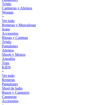
Tejido
Camperas y Abrigos
Woman
+
Ver todo
Remeras y Musculosas
Jeans
Accesorios
Blusas y Camisas
Tejido
Pantalones
Abrigos
Shorts y Monos
Algodón
Tops
KIDS
+
Ver todo
Remeras
Pantalones
Short de baño
Buzos y Canguros
Camperas
Accesorios