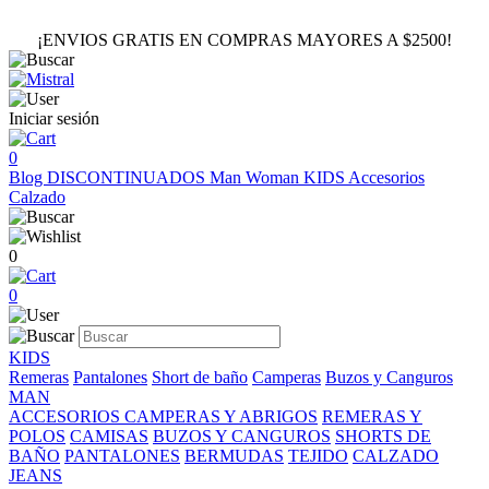
¡ENVIOS GRATIS EN COMPRAS MAYORES A $2500!
Iniciar sesión
0
Blog
DISCONTINUADOS
Man
Woman
KIDS
Accesorios
Calzado
0
0
KIDS
Remeras
Pantalones
Short de baño
Camperas
Buzos y Canguros
MAN
ACCESORIOS
CAMPERAS Y ABRIGOS
REMERAS Y
POLOS
CAMISAS
BUZOS Y CANGUROS
SHORTS DE
BAÑO
PANTALONES
BERMUDAS
TEJIDO
CALZADO
JEANS