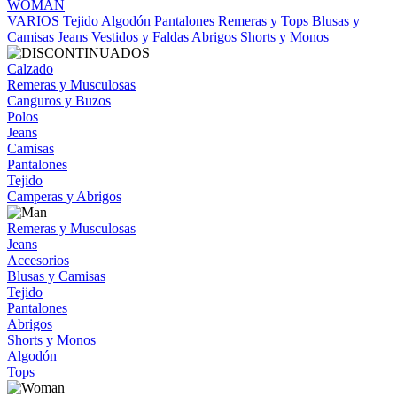
WOMAN
VARIOS
Tejido
Algodón
Pantalones
Remeras y Tops
Blusas y
Camisas
Jeans
Vestidos y Faldas
Abrigos
Shorts y Monos
Calzado
Remeras y Musculosas
Canguros y Buzos
Polos
Jeans
Camisas
Pantalones
Tejido
Camperas y Abrigos
Remeras y Musculosas
Jeans
Accesorios
Blusas y Camisas
Tejido
Pantalones
Abrigos
Shorts y Monos
Algodón
Tops