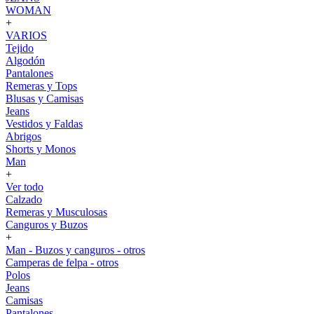
WOMAN
+
VARIOS
Tejido
Algodón
Pantalones
Remeras y Tops
Blusas y Camisas
Jeans
Vestidos y Faldas
Abrigos
Shorts y Monos
Man
+
Ver todo
Calzado
Remeras y Musculosas
Canguros y Buzos
+
Man - Buzos y canguros - otros
Camperas de felpa - otros
Polos
Jeans
Camisas
Pantalones