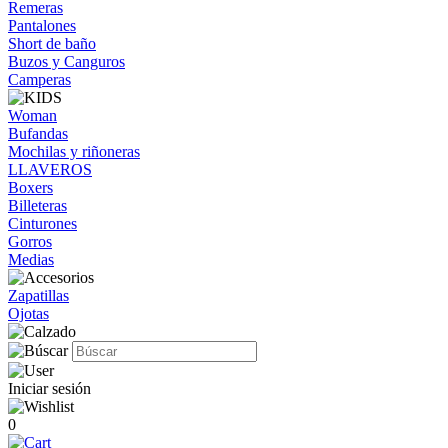
Remeras
Pantalones
Short de baño
Buzos y Canguros
Camperas
Woman
Bufandas
Mochilas y riñoneras
LLAVEROS
Boxers
Billeteras
Cinturones
Gorros
Medias
Zapatillas
Ojotas
Iniciar sesión
0