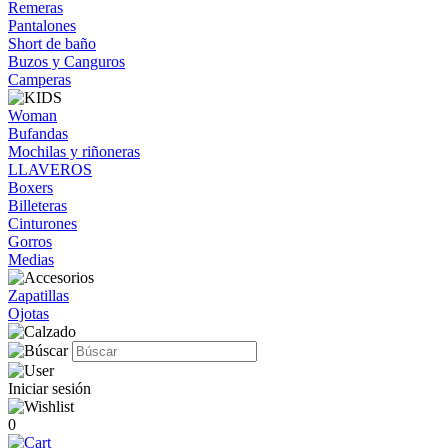
Remeras
Pantalones
Short de baño
Buzos y Canguros
Camperas
Woman
Bufandas
Mochilas y riñoneras
LLAVEROS
Boxers
Billeteras
Cinturones
Gorros
Medias
Zapatillas
Ojotas
Iniciar sesión
0