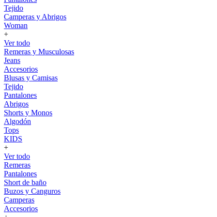
Tejido
Camperas y Abrigos
Woman
+
Ver todo
Remeras y Musculosas
Jeans
Accesorios
Blusas y Camisas
Tejido
Pantalones
Abrigos
Shorts y Monos
Algodón
Tops
KIDS
+
Ver todo
Remeras
Pantalones
Short de baño
Buzos y Canguros
Camperas
Accesorios