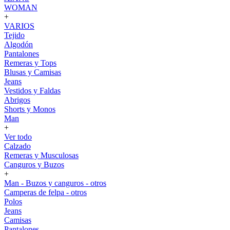
WOMAN
+
VARIOS
Tejido
Algodón
Pantalones
Remeras y Tops
Blusas y Camisas
Jeans
Vestidos y Faldas
Abrigos
Shorts y Monos
Man
+
Ver todo
Calzado
Remeras y Musculosas
Canguros y Buzos
+
Man - Buzos y canguros - otros
Camperas de felpa - otros
Polos
Jeans
Camisas
Pantalones