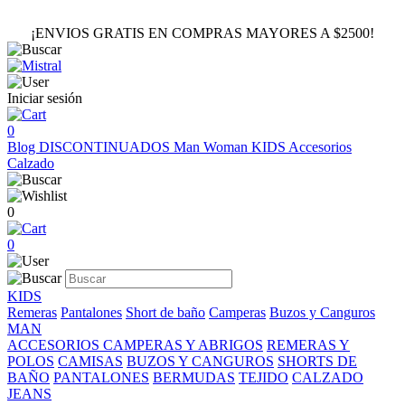
¡ENVIOS GRATIS EN COMPRAS MAYORES A $2500!
Iniciar sesión
0
Blog
DISCONTINUADOS
Man
Woman
KIDS
Accesorios
Calzado
0
0
KIDS
Remeras
Pantalones
Short de baño
Camperas
Buzos y Canguros
MAN
ACCESORIOS
CAMPERAS Y ABRIGOS
REMERAS Y
POLOS
CAMISAS
BUZOS Y CANGUROS
SHORTS DE
BAÑO
PANTALONES
BERMUDAS
TEJIDO
CALZADO
JEANS