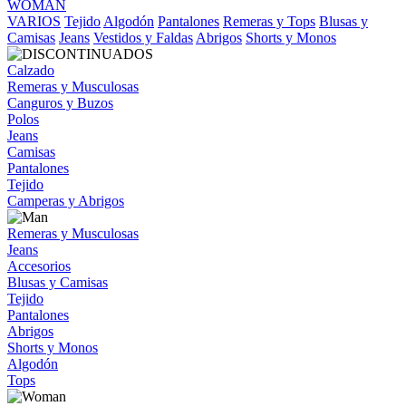
WOMAN
VARIOS
Tejido
Algodón
Pantalones
Remeras y Tops
Blusas y
Camisas
Jeans
Vestidos y Faldas
Abrigos
Shorts y Monos
Calzado
Remeras y Musculosas
Canguros y Buzos
Polos
Jeans
Camisas
Pantalones
Tejido
Camperas y Abrigos
Remeras y Musculosas
Jeans
Accesorios
Blusas y Camisas
Tejido
Pantalones
Abrigos
Shorts y Monos
Algodón
Tops