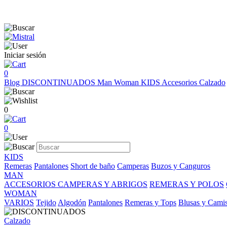
Iniciar sesión
0
Blog
DISCONTINUADOS
Man
Woman
KIDS
Accesorios
Calzado
0
0
KIDS
Remeras
Pantalones
Short de baño
Camperas
Buzos y Canguros
MAN
ACCESORIOS
CAMPERAS Y ABRIGOS
REMERAS Y POLOS
WOMAN
VARIOS
Tejido
Algodón
Pantalones
Remeras y Tops
Blusas y Cami
Calzado