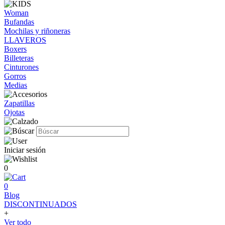
Woman
Bufandas
Mochilas y riñoneras
LLAVEROS
Boxers
Billeteras
Cinturones
Gorros
Medias
Zapatillas
Ojotas
Iniciar sesión
0
0
Blog
DISCONTINUADOS
+
Ver todo