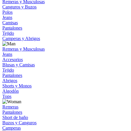
Remeras y Musculosas
Canguros y Buzos
Polos
Jeans
Camisas
Pantalones
Tejido
Camperas y Abrigos
Remeras y Musculosas
Jeans
Accesorios
Blusas y Camisas
Tejido
Pantalones
Abrigos
Shorts y Monos
Algodón
Tops
Remeras
Pantalones
Short de baño
Buzos y Canguros
Camperas