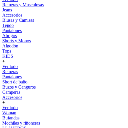
Remeras y Musculosas
Jeans
Accesorios
Blusas y Camisas
Tejido
Pantalones
Abrigos
Shorts y Monos
Algodón
Tops
KIDS
+
Ver todo
Remeras
Pantalones
Short de baño
Buzos y Canguros
Camperas
Accesorios
+
Ver todo
Woman
Bufandas
Mochilas y riñoneras