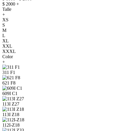
$ 2000 +
Talle
+
XS
S
M
L
XL
XXL
XXXL
Color
+
311 F1
621 F8
609I C1
113I Z27
113I Z18
112I-Z18