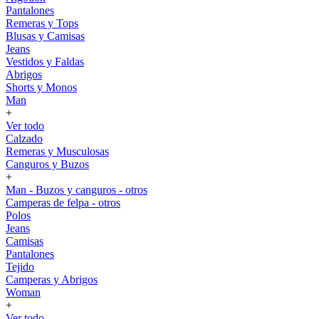
Pantalones
Remeras y Tops
Blusas y Camisas
Jeans
Vestidos y Faldas
Abrigos
Shorts y Monos
Man
+
Ver todo
Calzado
Remeras y Musculosas
Canguros y Buzos
+
Man - Buzos y canguros - otros
Camperas de felpa - otros
Polos
Jeans
Camisas
Pantalones
Tejido
Camperas y Abrigos
Woman
+
Ver todo