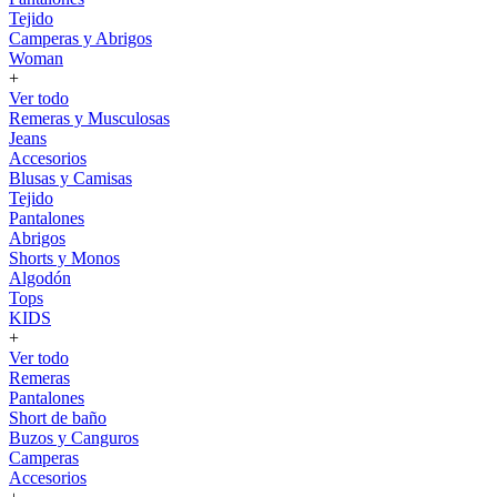
Tejido
Camperas y Abrigos
Woman
+
Ver todo
Remeras y Musculosas
Jeans
Accesorios
Blusas y Camisas
Tejido
Pantalones
Abrigos
Shorts y Monos
Algodón
Tops
KIDS
+
Ver todo
Remeras
Pantalones
Short de baño
Buzos y Canguros
Camperas
Accesorios