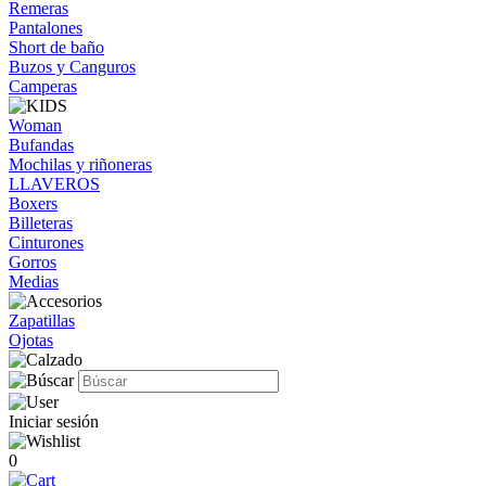
Remeras
Pantalones
Short de baño
Buzos y Canguros
Camperas
Woman
Bufandas
Mochilas y riñoneras
LLAVEROS
Boxers
Billeteras
Cinturones
Gorros
Medias
Zapatillas
Ojotas
Iniciar sesión
0