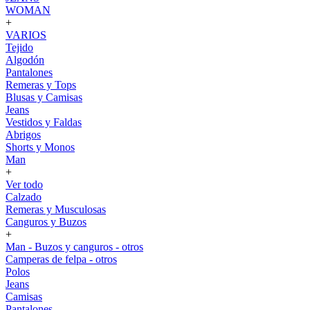
WOMAN
+
VARIOS
Tejido
Algodón
Pantalones
Remeras y Tops
Blusas y Camisas
Jeans
Vestidos y Faldas
Abrigos
Shorts y Monos
Man
+
Ver todo
Calzado
Remeras y Musculosas
Canguros y Buzos
+
Man - Buzos y canguros - otros
Camperas de felpa - otros
Polos
Jeans
Camisas
Pantalones