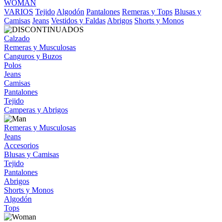
WOMAN
VARIOS
Tejido
Algodón
Pantalones
Remeras y Tops
Blusas y
Camisas
Jeans
Vestidos y Faldas
Abrigos
Shorts y Monos
Calzado
Remeras y Musculosas
Canguros y Buzos
Polos
Jeans
Camisas
Pantalones
Tejido
Camperas y Abrigos
Remeras y Musculosas
Jeans
Accesorios
Blusas y Camisas
Tejido
Pantalones
Abrigos
Shorts y Monos
Algodón
Tops