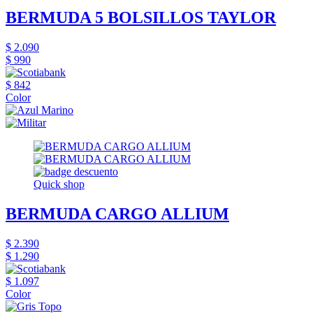
BERMUDA 5 BOLSILLOS TAYLOR
$ 2.090
$ 990
$ 842
Color
Quick shop
BERMUDA CARGO ALLIUM
$ 2.390
$ 1.290
$ 1.097
Color