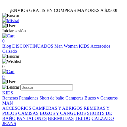
¡ENVIOS GRATIS EN COMPRAS MAYORES A $2500!
Iniciar sesión
0
Blog
DISCONTINUADOS
Man
Woman
KIDS
Accesorios
Calzado
0
0
KIDS
Remeras
Pantalones
Short de baño
Camperas
Buzos y Canguros
MAN
ACCESORIOS
CAMPERAS Y ABRIGOS
REMERAS Y
POLOS
CAMISAS
BUZOS Y CANGUROS
SHORTS DE
BAÑO
PANTALONES
BERMUDAS
TEJIDO
CALZADO
JEANS