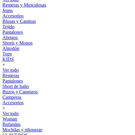
Remeras y Musculosas
Jeans
Accesorios
Blusas y Camisas
Tejido
Pantalones
Abrigos
Shorts y Monos
Algodón
Tops
KIDS
+
Ver todo
Remeras
Pantalones
Short de baño
Buzos y Canguros
Camperas
Accesorios
+
Ver todo
Woman
Bufandas
Mochilas y riñoneras