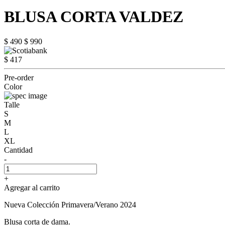
BLUSA CORTA VALDEZ
$ 490
$ 990
$ 417
Pre-order
Color
Talle
S
M
L
XL
Cantidad
-
+
Agregar al carrito
Nueva Colección Primavera/Verano 2024
Blusa corta de dama.