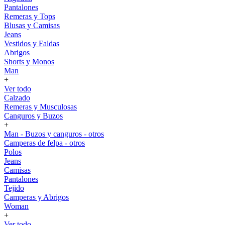
Pantalones
Remeras y Tops
Blusas y Camisas
Jeans
Vestidos y Faldas
Abrigos
Shorts y Monos
Man
+
Ver todo
Calzado
Remeras y Musculosas
Canguros y Buzos
+
Man - Buzos y canguros - otros
Camperas de felpa - otros
Polos
Jeans
Camisas
Pantalones
Tejido
Camperas y Abrigos
Woman
+
Ver todo