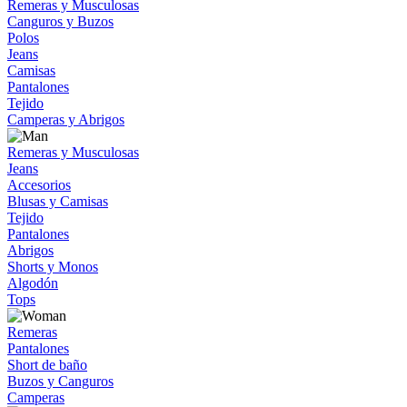
Remeras y Musculosas
Canguros y Buzos
Polos
Jeans
Camisas
Pantalones
Tejido
Camperas y Abrigos
Remeras y Musculosas
Jeans
Accesorios
Blusas y Camisas
Tejido
Pantalones
Abrigos
Shorts y Monos
Algodón
Tops
Remeras
Pantalones
Short de baño
Buzos y Canguros
Camperas