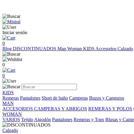
Iniciar sesión
0
Blog
DISCONTINUADOS
Man
Woman
KIDS
Accesorios
Calzado
0
0
KIDS
Remeras
Pantalones
Short de baño
Camperas
Buzos y Canguros
MAN
ACCESORIOS
CAMPERAS Y ABRIGOS
REMERAS Y POLOS
WOMAN
VARIOS
Tejido
Algodón
Pantalones
Remeras y Tops
Blusas y Cami
Calzado