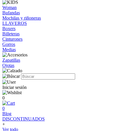
Woman
Bufandas
Mochilas y riñoneras
LLAVEROS
Boxers
Billeteras
Cinturones
Gorros
Medias
Zapatillas
Ojotas
Iniciar sesión
0
0
Blog
DISCONTINUADOS
+
Ver todo