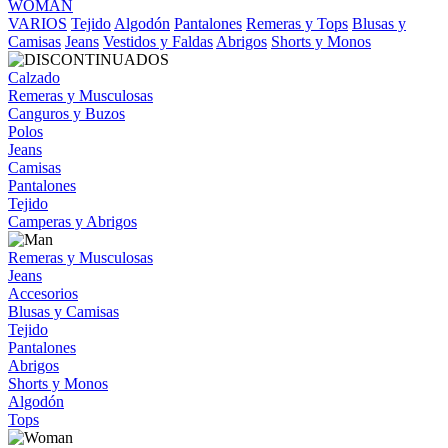
WOMAN
VARIOS
Tejido
Algodón
Pantalones
Remeras y Tops
Blusas y
Camisas
Jeans
Vestidos y Faldas
Abrigos
Shorts y Monos
Calzado
Remeras y Musculosas
Canguros y Buzos
Polos
Jeans
Camisas
Pantalones
Tejido
Camperas y Abrigos
Remeras y Musculosas
Jeans
Accesorios
Blusas y Camisas
Tejido
Pantalones
Abrigos
Shorts y Monos
Algodón
Tops