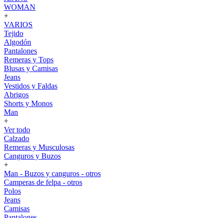
WOMAN
+
VARIOS
Tejido
Algodón
Pantalones
Remeras y Tops
Blusas y Camisas
Jeans
Vestidos y Faldas
Abrigos
Shorts y Monos
Man
+
Ver todo
Calzado
Remeras y Musculosas
Canguros y Buzos
+
Man - Buzos y canguros - otros
Camperas de felpa - otros
Polos
Jeans
Camisas
Pantalones