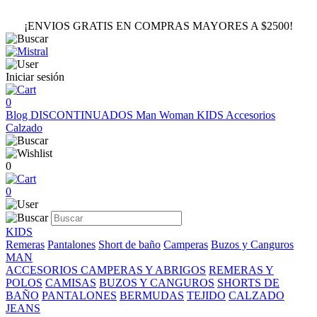
¡ENVIOS GRATIS EN COMPRAS MAYORES A $2500!
Iniciar sesión
0
Blog
DISCONTINUADOS
Man
Woman
KIDS
Accesorios
Calzado
0
0
KIDS
Remeras
Pantalones
Short de baño
Camperas
Buzos y Canguros
MAN
ACCESORIOS
CAMPERAS Y ABRIGOS
REMERAS Y
POLOS
CAMISAS
BUZOS Y CANGUROS
SHORTS DE
BAÑO
PANTALONES
BERMUDAS
TEJIDO
CALZADO
JEANS