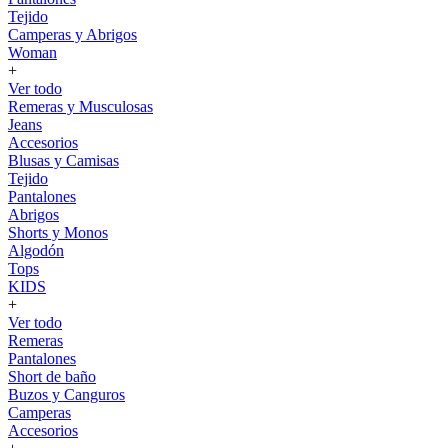
Tejido
Camperas y Abrigos
Woman
+
Ver todo
Remeras y Musculosas
Jeans
Accesorios
Blusas y Camisas
Tejido
Pantalones
Abrigos
Shorts y Monos
Algodón
Tops
KIDS
+
Ver todo
Remeras
Pantalones
Short de baño
Buzos y Canguros
Camperas
Accesorios