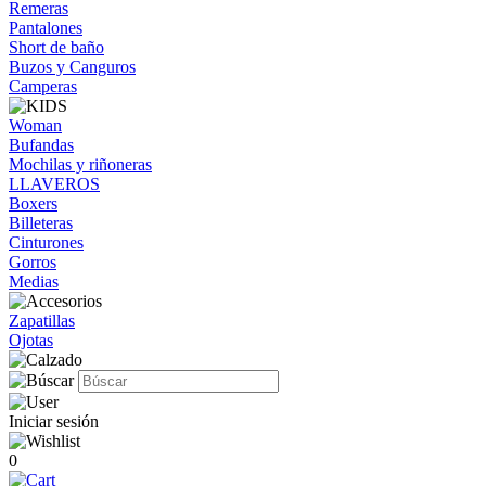
Remeras
Pantalones
Short de baño
Buzos y Canguros
Camperas
Woman
Bufandas
Mochilas y riñoneras
LLAVEROS
Boxers
Billeteras
Cinturones
Gorros
Medias
Zapatillas
Ojotas
Iniciar sesión
0