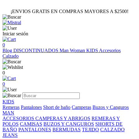
¡ENVIOS GRATIS EN COMPRAS MAYORES A $2500!
Iniciar sesión
0
Blog
DISCONTINUADOS
Man
Woman
KIDS
Accesorios
Calzado
0
0
KIDS
Remeras
Pantalones
Short de baño
Camperas
Buzos y Canguros
MAN
ACCESORIOS
CAMPERAS Y ABRIGOS
REMERAS Y
POLOS
CAMISAS
BUZOS Y CANGUROS
SHORTS DE
BAÑO
PANTALONES
BERMUDAS
TEJIDO
CALZADO
JEANS