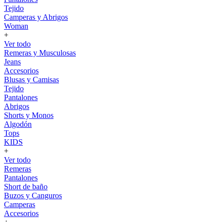
Tejido
Camperas y Abrigos
Woman
+
Ver todo
Remeras y Musculosas
Jeans
Accesorios
Blusas y Camisas
Tejido
Pantalones
Abrigos
Shorts y Monos
Algodón
Tops
KIDS
+
Ver todo
Remeras
Pantalones
Short de baño
Buzos y Canguros
Camperas
Accesorios