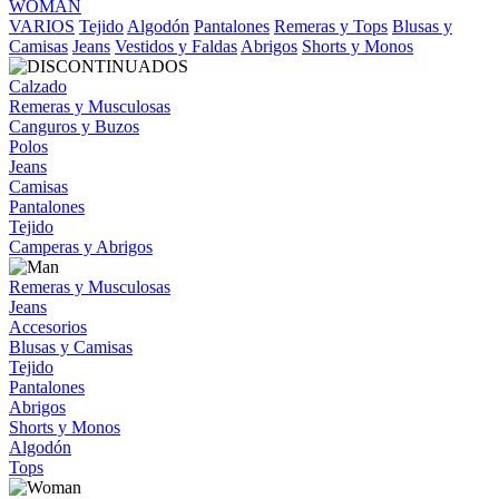
WOMAN
VARIOS
Tejido
Algodón
Pantalones
Remeras y Tops
Blusas y
Camisas
Jeans
Vestidos y Faldas
Abrigos
Shorts y Monos
Calzado
Remeras y Musculosas
Canguros y Buzos
Polos
Jeans
Camisas
Pantalones
Tejido
Camperas y Abrigos
Remeras y Musculosas
Jeans
Accesorios
Blusas y Camisas
Tejido
Pantalones
Abrigos
Shorts y Monos
Algodón
Tops