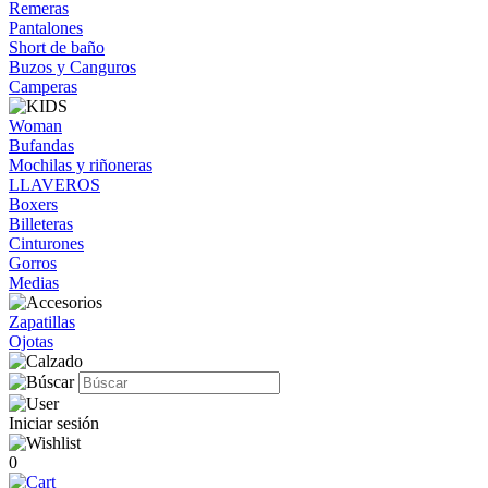
Remeras
Pantalones
Short de baño
Buzos y Canguros
Camperas
Woman
Bufandas
Mochilas y riñoneras
LLAVEROS
Boxers
Billeteras
Cinturones
Gorros
Medias
Zapatillas
Ojotas
Iniciar sesión
0