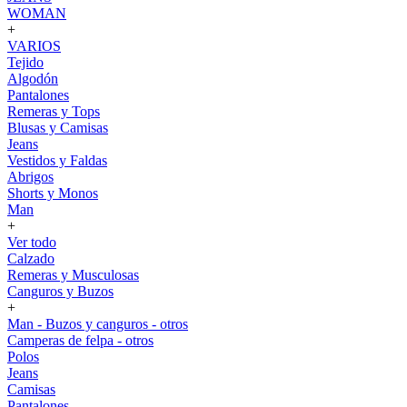
WOMAN
+
VARIOS
Tejido
Algodón
Pantalones
Remeras y Tops
Blusas y Camisas
Jeans
Vestidos y Faldas
Abrigos
Shorts y Monos
Man
+
Ver todo
Calzado
Remeras y Musculosas
Canguros y Buzos
+
Man - Buzos y canguros - otros
Camperas de felpa - otros
Polos
Jeans
Camisas
Pantalones