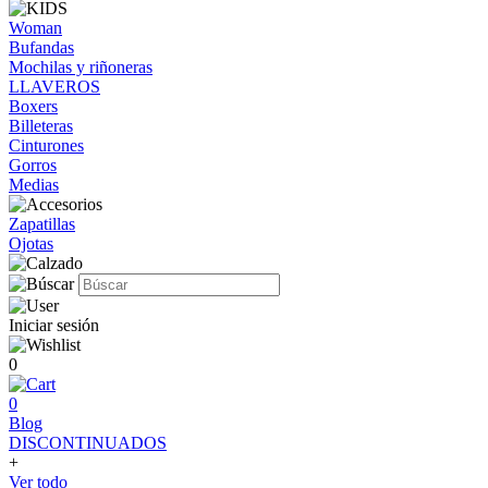
Woman
Bufandas
Mochilas y riñoneras
LLAVEROS
Boxers
Billeteras
Cinturones
Gorros
Medias
Zapatillas
Ojotas
Iniciar sesión
0
0
Blog
DISCONTINUADOS
+
Ver todo