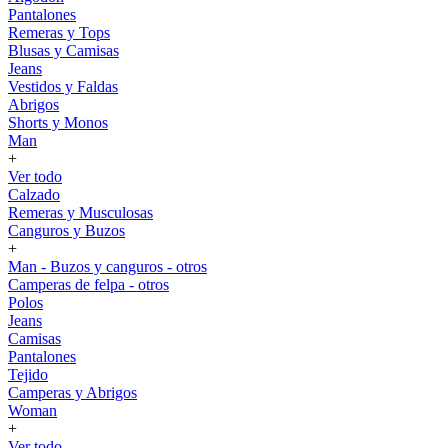
Pantalones
Remeras y Tops
Blusas y Camisas
Jeans
Vestidos y Faldas
Abrigos
Shorts y Monos
Man
+
Ver todo
Calzado
Remeras y Musculosas
Canguros y Buzos
+
Man - Buzos y canguros - otros
Camperas de felpa - otros
Polos
Jeans
Camisas
Pantalones
Tejido
Camperas y Abrigos
Woman
+
Ver todo