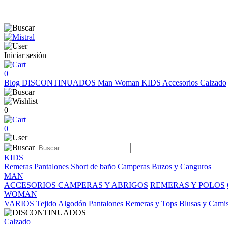
Iniciar sesión
0
Blog
DISCONTINUADOS
Man
Woman
KIDS
Accesorios
Calzado
0
0
KIDS
Remeras
Pantalones
Short de baño
Camperas
Buzos y Canguros
MAN
ACCESORIOS
CAMPERAS Y ABRIGOS
REMERAS Y POLOS
WOMAN
VARIOS
Tejido
Algodón
Pantalones
Remeras y Tops
Blusas y Cami
Calzado