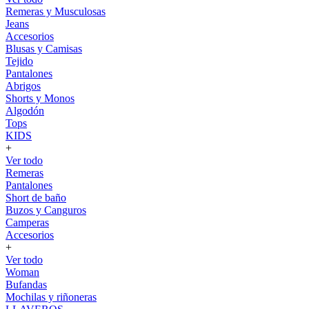
Remeras y Musculosas
Jeans
Accesorios
Blusas y Camisas
Tejido
Pantalones
Abrigos
Shorts y Monos
Algodón
Tops
KIDS
+
Ver todo
Remeras
Pantalones
Short de baño
Buzos y Canguros
Camperas
Accesorios
+
Ver todo
Woman
Bufandas
Mochilas y riñoneras