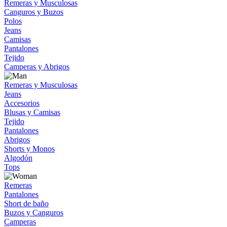
Remeras y Musculosas
Canguros y Buzos
Polos
Jeans
Camisas
Pantalones
Tejido
Camperas y Abrigos
Remeras y Musculosas
Jeans
Accesorios
Blusas y Camisas
Tejido
Pantalones
Abrigos
Shorts y Monos
Algodón
Tops
Remeras
Pantalones
Short de baño
Buzos y Canguros
Camperas