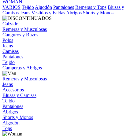
WOMAN
VARIOS
Tejido
Algodón
Pantalones
Remeras y Tops
Blusas y
Camisas
Jeans
Vestidos y Faldas
Abrigos
Shorts y Monos
Calzado
Remeras y Musculosas
Canguros y Buzos
Polos
Jeans
Camisas
Pantalones
Tejido
Camperas y Abrigos
Remeras y Musculosas
Jeans
Accesorios
Blusas y Camisas
Tejido
Pantalones
Abrigos
Shorts y Monos
Algodón
Tops