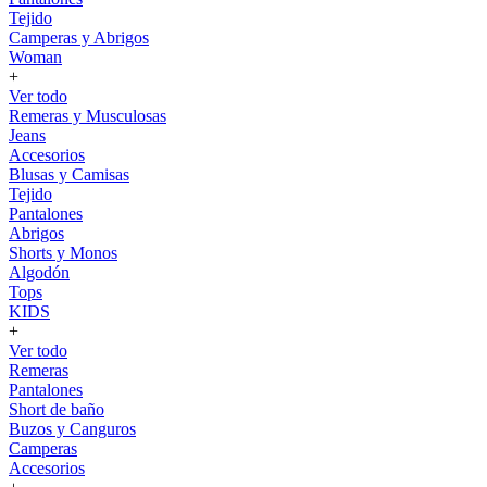
Tejido
Camperas y Abrigos
Woman
+
Ver todo
Remeras y Musculosas
Jeans
Accesorios
Blusas y Camisas
Tejido
Pantalones
Abrigos
Shorts y Monos
Algodón
Tops
KIDS
+
Ver todo
Remeras
Pantalones
Short de baño
Buzos y Canguros
Camperas
Accesorios