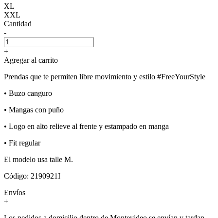
XL
XXL
Cantidad
-
+
Agregar al carrito
Prendas que te permiten libre movimiento y estilo #FreeYourStyle
• Buzo canguro
• Mangas con puño
• Logo en alto relieve al frente y estampado en manga
• Fit regular
El modelo usa talle M.
Código: 2190921I
Envíos
+
Los pedidos a domicilio dentro de Montevideo se envían y tardan