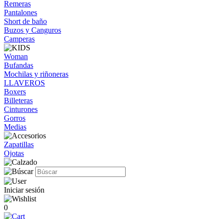
Remeras
Pantalones
Short de baño
Buzos y Canguros
Camperas
Woman
Bufandas
Mochilas y riñoneras
LLAVEROS
Boxers
Billeteras
Cinturones
Gorros
Medias
Zapatillas
Ojotas
Iniciar sesión
0