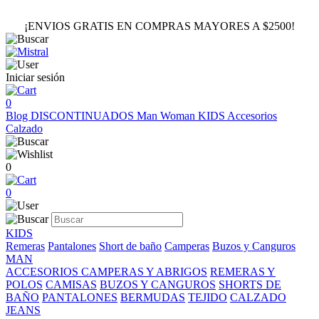
¡ENVIOS GRATIS EN COMPRAS MAYORES A $2500!
Iniciar sesión
0
Blog
DISCONTINUADOS
Man
Woman
KIDS
Accesorios
Calzado
0
0
KIDS
Remeras
Pantalones
Short de baño
Camperas
Buzos y Canguros
MAN
ACCESORIOS
CAMPERAS Y ABRIGOS
REMERAS Y
POLOS
CAMISAS
BUZOS Y CANGUROS
SHORTS DE
BAÑO
PANTALONES
BERMUDAS
TEJIDO
CALZADO
JEANS