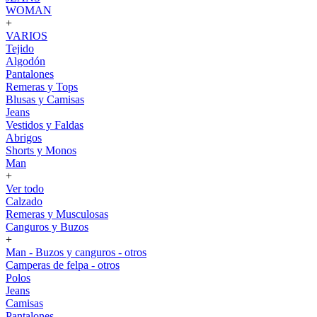
WOMAN
+
VARIOS
Tejido
Algodón
Pantalones
Remeras y Tops
Blusas y Camisas
Jeans
Vestidos y Faldas
Abrigos
Shorts y Monos
Man
+
Ver todo
Calzado
Remeras y Musculosas
Canguros y Buzos
+
Man - Buzos y canguros - otros
Camperas de felpa - otros
Polos
Jeans
Camisas
Pantalones