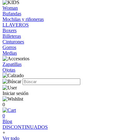
Woman
Bufandas
Mochilas y riñoneras
LLAVEROS
Boxers
Billeteras
Cinturones
Gorros
Medias
Zapatillas
Ojotas
Iniciar sesión
0
0
Blog
DISCONTINUADOS
+
Ver todo