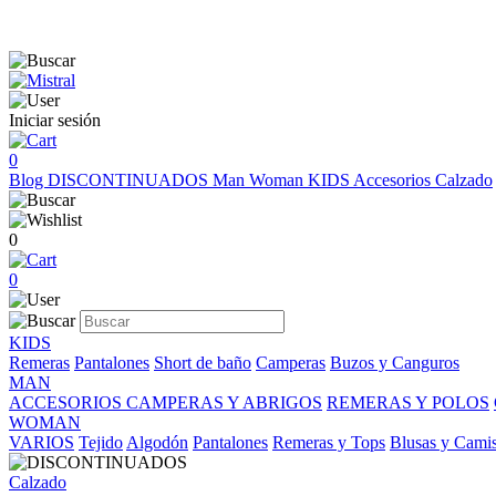
Iniciar sesión
0
Blog
DISCONTINUADOS
Man
Woman
KIDS
Accesorios
Calzado
0
0
KIDS
Remeras
Pantalones
Short de baño
Camperas
Buzos y Canguros
MAN
ACCESORIOS
CAMPERAS Y ABRIGOS
REMERAS Y POLOS
WOMAN
VARIOS
Tejido
Algodón
Pantalones
Remeras y Tops
Blusas y Cami
Calzado