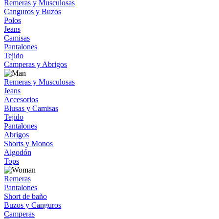
Remeras y Musculosas
Canguros y Buzos
Polos
Jeans
Camisas
Pantalones
Tejido
Camperas y Abrigos
Remeras y Musculosas
Jeans
Accesorios
Blusas y Camisas
Tejido
Pantalones
Abrigos
Shorts y Monos
Algodón
Tops
Remeras
Pantalones
Short de baño
Buzos y Canguros
Camperas