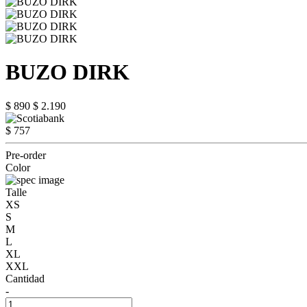
BUZO DIRK
$ 890
$ 2.190
$ 757
Pre-order
Color
Talle
XS
S
M
L
XL
XXL
Cantidad
-