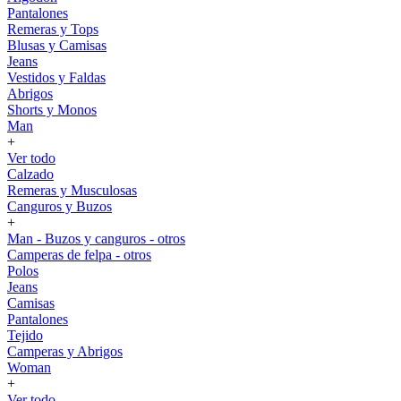
Pantalones
Remeras y Tops
Blusas y Camisas
Jeans
Vestidos y Faldas
Abrigos
Shorts y Monos
Man
+
Ver todo
Calzado
Remeras y Musculosas
Canguros y Buzos
+
Man - Buzos y canguros - otros
Camperas de felpa - otros
Polos
Jeans
Camisas
Pantalones
Tejido
Camperas y Abrigos
Woman
+
Ver todo