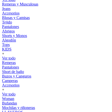
Remeras y Musculosas
Jeans
Accesorios
Blusas y Camisas
Tejido
Pantalones
Abrigos
Shorts y Monos
Algodón
Tops
KIDS
+
Ver todo
Remeras
Pantalones
Short de baño
Buzos y Canguros
Camperas
Accesorios
+
Ver todo
Woman
Bufandas
Mochilas y riñoneras