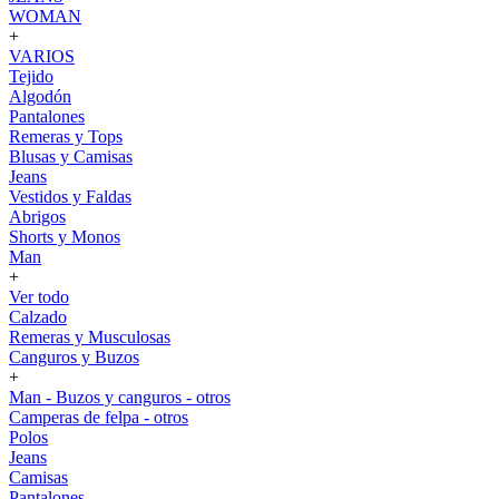
WOMAN
+
VARIOS
Tejido
Algodón
Pantalones
Remeras y Tops
Blusas y Camisas
Jeans
Vestidos y Faldas
Abrigos
Shorts y Monos
Man
+
Ver todo
Calzado
Remeras y Musculosas
Canguros y Buzos
+
Man - Buzos y canguros - otros
Camperas de felpa - otros
Polos
Jeans
Camisas
Pantalones