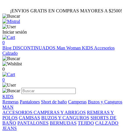
¡ENVIOS GRATIS EN COMPRAS MAYORES A $2500!
Iniciar sesión
0
Blog
DISCONTINUADOS
Man
Woman
KIDS
Accesorios
Calzado
0
0
KIDS
Remeras
Pantalones
Short de baño
Camperas
Buzos y Canguros
MAN
ACCESORIOS
CAMPERAS Y ABRIGOS
REMERAS Y
POLOS
CAMISAS
BUZOS Y CANGUROS
SHORTS DE
BAÑO
PANTALONES
BERMUDAS
TEJIDO
CALZADO
JEANS