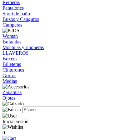
Remeras
Pantalones
Short de baño
Buzos y Canguros
Camperas
Woman
Bufandas
Mochilas y riñoneras
LLAVEROS
Boxers
Billeteras
Cinturones
Gorros
Medias
Zapatillas
Ojotas
Iniciar sesión
0