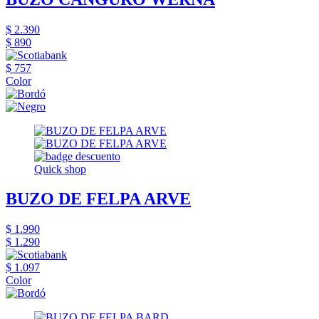
$ 2.390
$ 890
$ 757
Color
Quick shop
BUZO DE FELPA ARVE
$ 1.990
$ 1.290
$ 1.097
Color