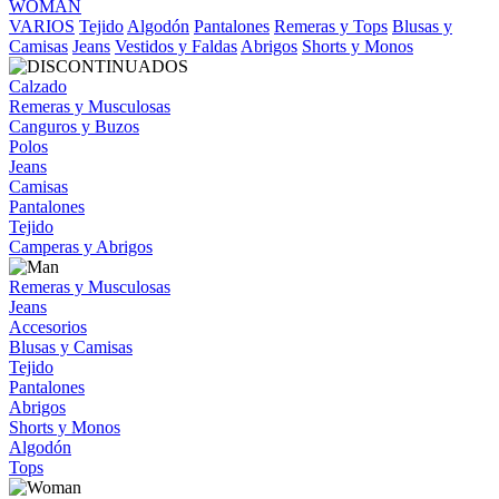
WOMAN
VARIOS
Tejido
Algodón
Pantalones
Remeras y Tops
Blusas y
Camisas
Jeans
Vestidos y Faldas
Abrigos
Shorts y Monos
Calzado
Remeras y Musculosas
Canguros y Buzos
Polos
Jeans
Camisas
Pantalones
Tejido
Camperas y Abrigos
Remeras y Musculosas
Jeans
Accesorios
Blusas y Camisas
Tejido
Pantalones
Abrigos
Shorts y Monos
Algodón
Tops