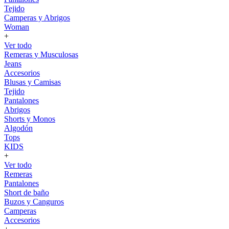
Tejido
Camperas y Abrigos
Woman
+
Ver todo
Remeras y Musculosas
Jeans
Accesorios
Blusas y Camisas
Tejido
Pantalones
Abrigos
Shorts y Monos
Algodón
Tops
KIDS
+
Ver todo
Remeras
Pantalones
Short de baño
Buzos y Canguros
Camperas
Accesorios