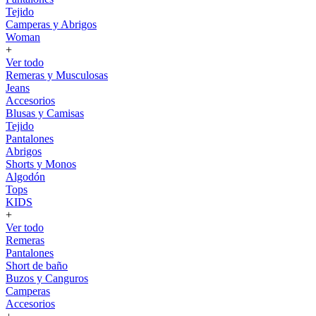
Tejido
Camperas y Abrigos
Woman
+
Ver todo
Remeras y Musculosas
Jeans
Accesorios
Blusas y Camisas
Tejido
Pantalones
Abrigos
Shorts y Monos
Algodón
Tops
KIDS
+
Ver todo
Remeras
Pantalones
Short de baño
Buzos y Canguros
Camperas
Accesorios