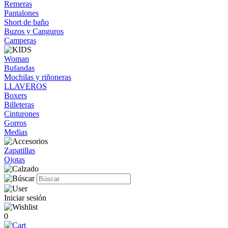
Remeras
Pantalones
Short de baño
Buzos y Canguros
Camperas
Woman
Bufandas
Mochilas y riñoneras
LLAVEROS
Boxers
Billeteras
Cinturones
Gorros
Medias
Zapatillas
Ojotas
Iniciar sesión
0