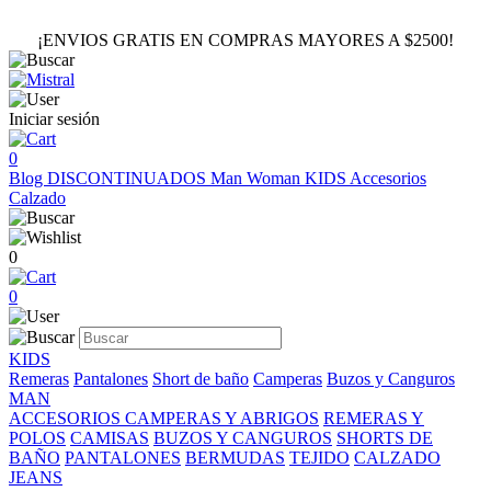
¡ENVIOS GRATIS EN COMPRAS MAYORES A $2500!
Iniciar sesión
0
Blog
DISCONTINUADOS
Man
Woman
KIDS
Accesorios
Calzado
0
0
KIDS
Remeras
Pantalones
Short de baño
Camperas
Buzos y Canguros
MAN
ACCESORIOS
CAMPERAS Y ABRIGOS
REMERAS Y
POLOS
CAMISAS
BUZOS Y CANGUROS
SHORTS DE
BAÑO
PANTALONES
BERMUDAS
TEJIDO
CALZADO
JEANS