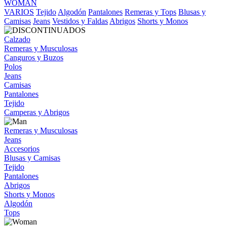
WOMAN
VARIOS
Tejido
Algodón
Pantalones
Remeras y Tops
Blusas y
Camisas
Jeans
Vestidos y Faldas
Abrigos
Shorts y Monos
Calzado
Remeras y Musculosas
Canguros y Buzos
Polos
Jeans
Camisas
Pantalones
Tejido
Camperas y Abrigos
Remeras y Musculosas
Jeans
Accesorios
Blusas y Camisas
Tejido
Pantalones
Abrigos
Shorts y Monos
Algodón
Tops