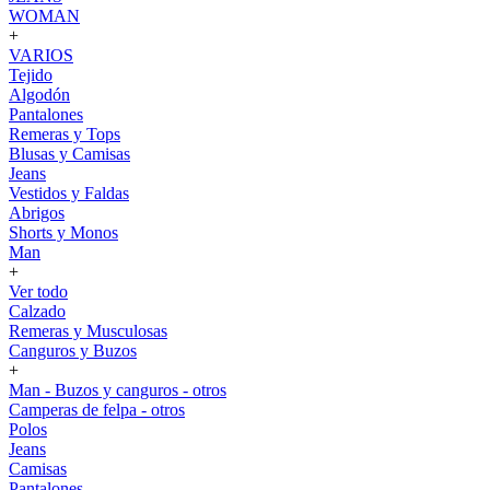
WOMAN
+
VARIOS
Tejido
Algodón
Pantalones
Remeras y Tops
Blusas y Camisas
Jeans
Vestidos y Faldas
Abrigos
Shorts y Monos
Man
+
Ver todo
Calzado
Remeras y Musculosas
Canguros y Buzos
+
Man - Buzos y canguros - otros
Camperas de felpa - otros
Polos
Jeans
Camisas
Pantalones