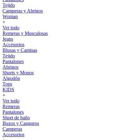
Tejido
Camperas y Abrigos
Woman
+
Ver todo
Remeras y Musculosas
Jeans
Accesorios
Blusas y Camisas
Tejido
Pantalones
Abrigos
Shorts y Monos
Algodón
Tops
KIDS
+
Ver todo
Remeras
Pantalones
Short de baño
Buzos y Canguros
Camperas
Accesorios