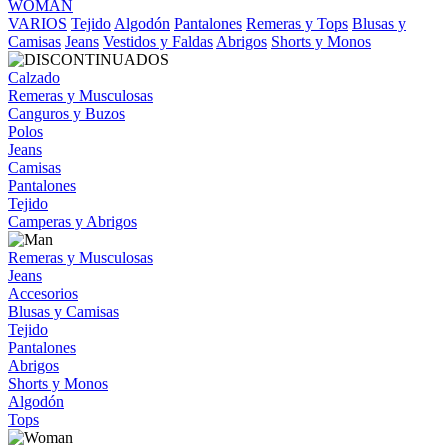
WOMAN
VARIOS
Tejido
Algodón
Pantalones
Remeras y Tops
Blusas y
Camisas
Jeans
Vestidos y Faldas
Abrigos
Shorts y Monos
Calzado
Remeras y Musculosas
Canguros y Buzos
Polos
Jeans
Camisas
Pantalones
Tejido
Camperas y Abrigos
Remeras y Musculosas
Jeans
Accesorios
Blusas y Camisas
Tejido
Pantalones
Abrigos
Shorts y Monos
Algodón
Tops