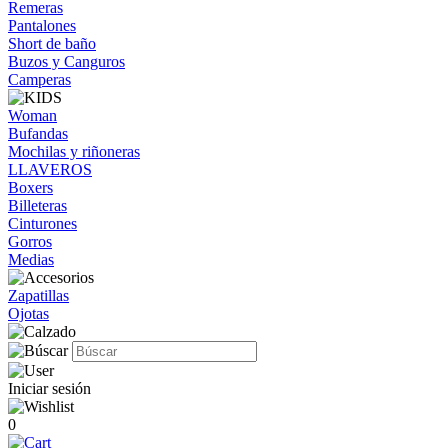
Remeras
Pantalones
Short de baño
Buzos y Canguros
Camperas
Woman
Bufandas
Mochilas y riñoneras
LLAVEROS
Boxers
Billeteras
Cinturones
Gorros
Medias
Zapatillas
Ojotas
Iniciar sesión
0