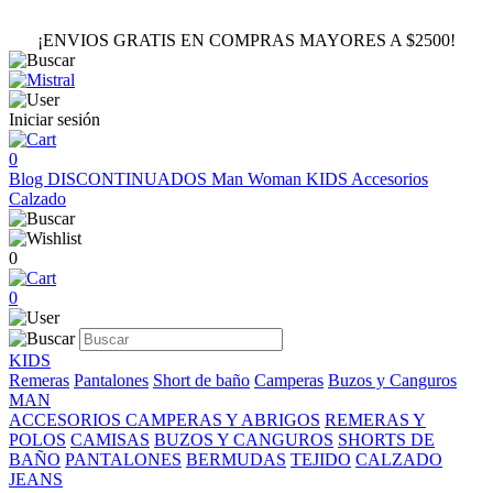
¡ENVIOS GRATIS EN COMPRAS MAYORES A $2500!
Iniciar sesión
0
Blog
DISCONTINUADOS
Man
Woman
KIDS
Accesorios
Calzado
0
0
KIDS
Remeras
Pantalones
Short de baño
Camperas
Buzos y Canguros
MAN
ACCESORIOS
CAMPERAS Y ABRIGOS
REMERAS Y
POLOS
CAMISAS
BUZOS Y CANGUROS
SHORTS DE
BAÑO
PANTALONES
BERMUDAS
TEJIDO
CALZADO
JEANS