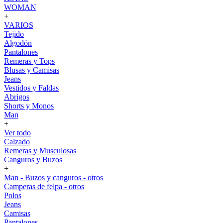
WOMAN
+
VARIOS
Tejido
Algodón
Pantalones
Remeras y Tops
Blusas y Camisas
Jeans
Vestidos y Faldas
Abrigos
Shorts y Monos
Man
+
Ver todo
Calzado
Remeras y Musculosas
Canguros y Buzos
+
Man - Buzos y canguros - otros
Camperas de felpa - otros
Polos
Jeans
Camisas
Pantalones