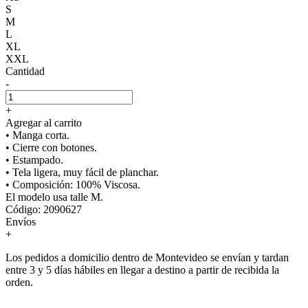
S
M
L
XL
XXL
Cantidad
-
+
Agregar al carrito
• Manga corta.
• Cierre con botones.
• Estampado.
• Tela ligera, muy fácil de planchar.
• Composición: 100% Viscosa.
El modelo usa talle M.
Código: 2090627
Envíos
+
Los pedidos a domicilio dentro de Montevideo se envían y tardan
entre 3 y 5 días hábiles en llegar a destino a partir de recibida la
orden.