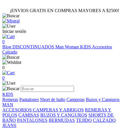
¡ENVIOS GRATIS EN COMPRAS MAYORES A $2500!
Iniciar sesión
0
Blog
DISCONTINUADOS
Man
Woman
KIDS
Accesorios
Calzado
0
0
KIDS
Remeras
Pantalones
Short de baño
Camperas
Buzos y Canguros
MAN
ACCESORIOS
CAMPERAS Y ABRIGOS
REMERAS Y
POLOS
CAMISAS
BUZOS Y CANGUROS
SHORTS DE
BAÑO
PANTALONES
BERMUDAS
TEJIDO
CALZADO
JEANS