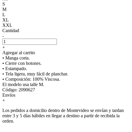
S
M
L
XL
XXL
Cantidad
-
+
Agregar al carrito
• Manga corta.
• Cierre con botones.
• Estampado.
• Tela ligera, muy fácil de planchar.
• Composición: 100% Viscosa.
El modelo usa talle M.
Código: 2090627
Envíos
+
Los pedidos a domicilio dentro de Montevideo se envían y tardan
entre 3 y 5 días hábiles en llegar a destino a partir de recibida la
orden.