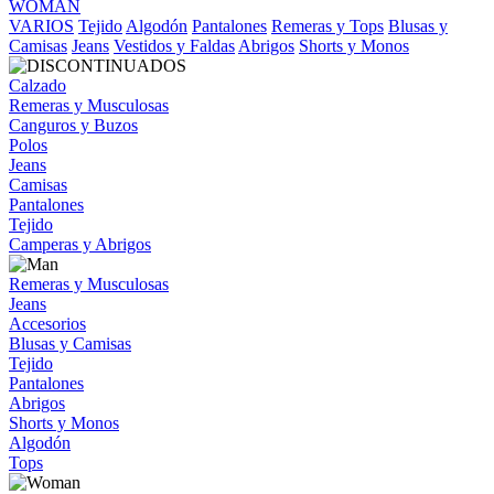
WOMAN
VARIOS
Tejido
Algodón
Pantalones
Remeras y Tops
Blusas y
Camisas
Jeans
Vestidos y Faldas
Abrigos
Shorts y Monos
Calzado
Remeras y Musculosas
Canguros y Buzos
Polos
Jeans
Camisas
Pantalones
Tejido
Camperas y Abrigos
Remeras y Musculosas
Jeans
Accesorios
Blusas y Camisas
Tejido
Pantalones
Abrigos
Shorts y Monos
Algodón
Tops