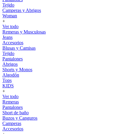
Tejido
Camperas y Abrigos
Woman
+
Ver todo
Remeras y Musculosas
Jeans
Accesorios
Blusas y Camisas
Tejido
Pantalones
Abrigos
Shorts y Monos
Algodón
Tops
KIDS
+
Ver todo
Remeras
Pantalones
Short de baño
Buzos y Canguros
Camperas
Accesorios