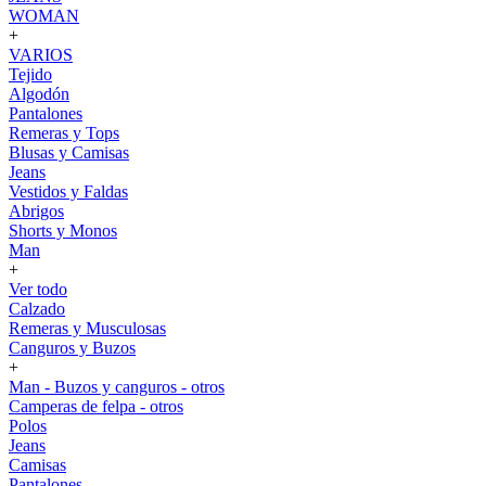
WOMAN
+
VARIOS
Tejido
Algodón
Pantalones
Remeras y Tops
Blusas y Camisas
Jeans
Vestidos y Faldas
Abrigos
Shorts y Monos
Man
+
Ver todo
Calzado
Remeras y Musculosas
Canguros y Buzos
+
Man - Buzos y canguros - otros
Camperas de felpa - otros
Polos
Jeans
Camisas
Pantalones