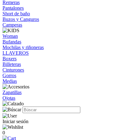
Remeras
Pantalones
Short de baño
Buzos y Canguros
Camperas
Woman
Bufandas
Mochilas y riñoneras
LLAVEROS
Boxers
Billeteras
Cinturones
Gorros
Medias
Zapatillas
Ojotas
Iniciar sesión
0