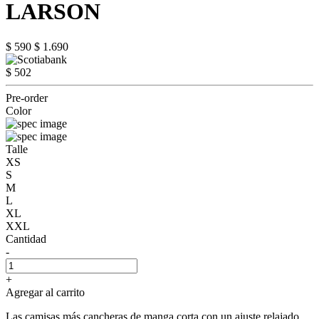
LARSON
$ 590
$ 1.690
$ 502
Pre-order
Color
Talle
XS
S
M
L
XL
XXL
Cantidad
-
+
Agregar al carrito
Las camisas más cancheras de manga corta con un ajuste relajado.