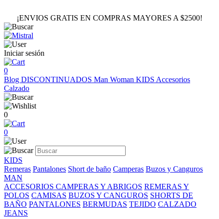
¡ENVIOS GRATIS EN COMPRAS MAYORES A $2500!
Iniciar sesión
0
Blog
DISCONTINUADOS
Man
Woman
KIDS
Accesorios
Calzado
0
0
KIDS
Remeras
Pantalones
Short de baño
Camperas
Buzos y Canguros
MAN
ACCESORIOS
CAMPERAS Y ABRIGOS
REMERAS Y
POLOS
CAMISAS
BUZOS Y CANGUROS
SHORTS DE
BAÑO
PANTALONES
BERMUDAS
TEJIDO
CALZADO
JEANS