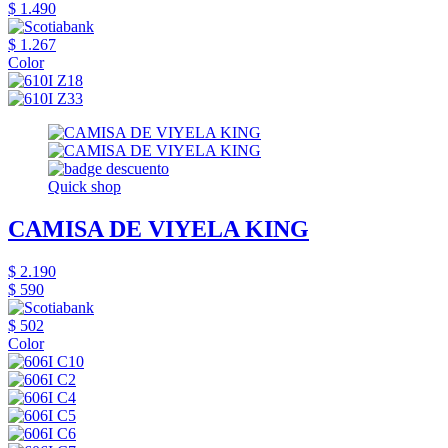
$ 1.490
$ 1.267
Color
Quick shop
CAMISA DE VIYELA KING
$ 2.190
$ 590
$ 502
Color