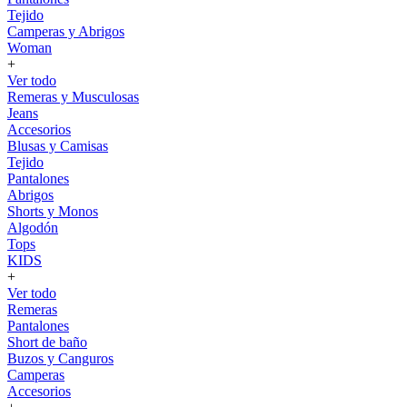
Tejido
Camperas y Abrigos
Woman
+
Ver todo
Remeras y Musculosas
Jeans
Accesorios
Blusas y Camisas
Tejido
Pantalones
Abrigos
Shorts y Monos
Algodón
Tops
KIDS
+
Ver todo
Remeras
Pantalones
Short de baño
Buzos y Canguros
Camperas
Accesorios