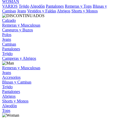
WOMAN
VARIOS
Tejido
Algodón
Pantalones
Remeras y Tops
Blusas y
Camisas
Jeans
Vestidos y Faldas
Abrigos
Shorts y Monos
Calzado
Remeras y Musculosas
Canguros y Buzos
Polos
Jeans
Camisas
Pantalones
Tejido
Camperas y Abrigos
Remeras y Musculosas
Jeans
Accesorios
Blusas y Camisas
Tejido
Pantalones
Abrigos
Shorts y Monos
Algodón
Tops