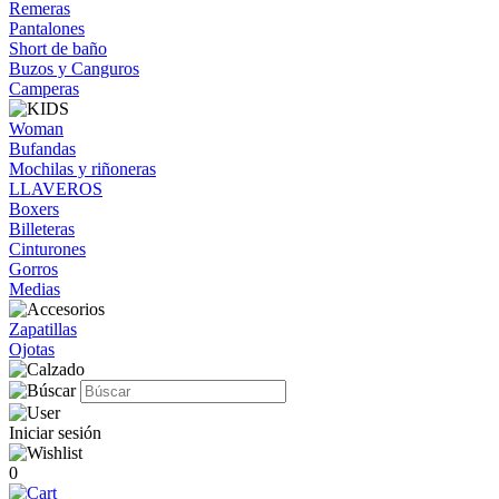
Remeras
Pantalones
Short de baño
Buzos y Canguros
Camperas
Woman
Bufandas
Mochilas y riñoneras
LLAVEROS
Boxers
Billeteras
Cinturones
Gorros
Medias
Zapatillas
Ojotas
Iniciar sesión
0