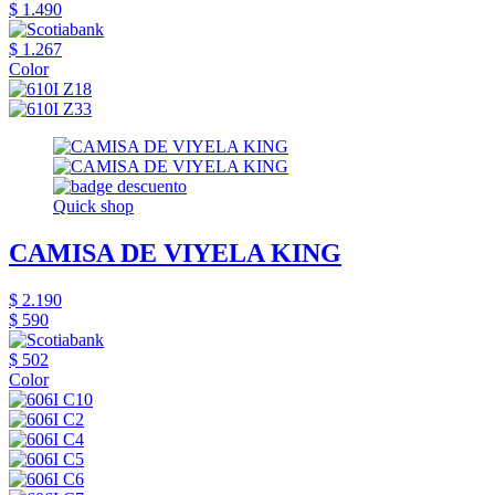
$ 1.490
$ 1.267
Color
Quick shop
CAMISA DE VIYELA KING
$ 2.190
$ 590
$ 502
Color