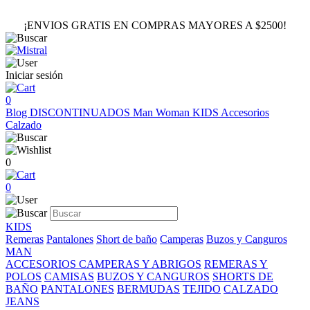
¡ENVIOS GRATIS EN COMPRAS MAYORES A $2500!
Iniciar sesión
0
Blog
DISCONTINUADOS
Man
Woman
KIDS
Accesorios
Calzado
0
0
KIDS
Remeras
Pantalones
Short de baño
Camperas
Buzos y Canguros
MAN
ACCESORIOS
CAMPERAS Y ABRIGOS
REMERAS Y
POLOS
CAMISAS
BUZOS Y CANGUROS
SHORTS DE
BAÑO
PANTALONES
BERMUDAS
TEJIDO
CALZADO
JEANS