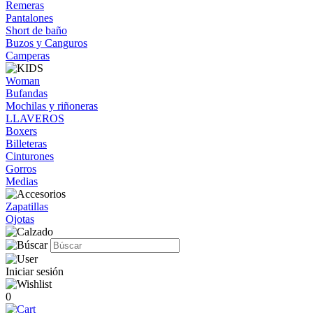
Remeras
Pantalones
Short de baño
Buzos y Canguros
Camperas
Woman
Bufandas
Mochilas y riñoneras
LLAVEROS
Boxers
Billeteras
Cinturones
Gorros
Medias
Zapatillas
Ojotas
Iniciar sesión
0