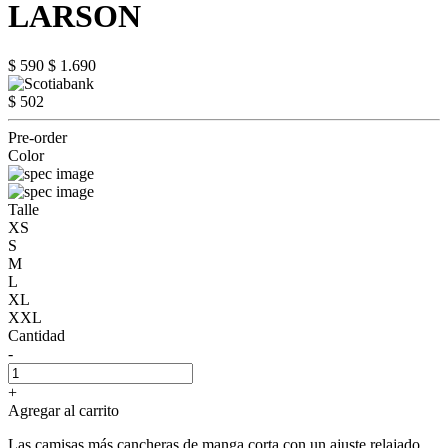
LARSON
$ 590
$ 1.690
$ 502
Pre-order
Color
Talle
XS
S
M
L
XL
XXL
Cantidad
-
+
Agregar al carrito
Las camisas más cancheras de manga corta con un ajuste relajado.