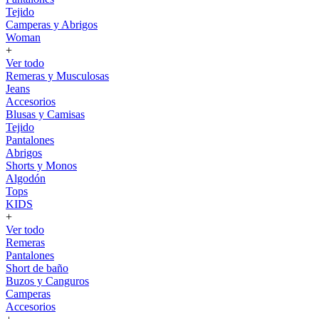
Tejido
Camperas y Abrigos
Woman
+
Ver todo
Remeras y Musculosas
Jeans
Accesorios
Blusas y Camisas
Tejido
Pantalones
Abrigos
Shorts y Monos
Algodón
Tops
KIDS
+
Ver todo
Remeras
Pantalones
Short de baño
Buzos y Canguros
Camperas
Accesorios