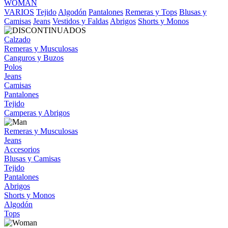
WOMAN
VARIOS
Tejido
Algodón
Pantalones
Remeras y Tops
Blusas y
Camisas
Jeans
Vestidos y Faldas
Abrigos
Shorts y Monos
Calzado
Remeras y Musculosas
Canguros y Buzos
Polos
Jeans
Camisas
Pantalones
Tejido
Camperas y Abrigos
Remeras y Musculosas
Jeans
Accesorios
Blusas y Camisas
Tejido
Pantalones
Abrigos
Shorts y Monos
Algodón
Tops