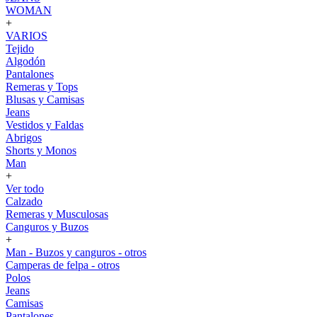
WOMAN
+
VARIOS
Tejido
Algodón
Pantalones
Remeras y Tops
Blusas y Camisas
Jeans
Vestidos y Faldas
Abrigos
Shorts y Monos
Man
+
Ver todo
Calzado
Remeras y Musculosas
Canguros y Buzos
+
Man - Buzos y canguros - otros
Camperas de felpa - otros
Polos
Jeans
Camisas
Pantalones