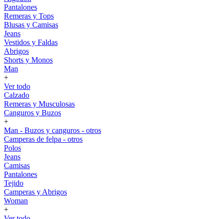
Pantalones
Remeras y Tops
Blusas y Camisas
Jeans
Vestidos y Faldas
Abrigos
Shorts y Monos
Man
+
Ver todo
Calzado
Remeras y Musculosas
Canguros y Buzos
+
Man - Buzos y canguros - otros
Camperas de felpa - otros
Polos
Jeans
Camisas
Pantalones
Tejido
Camperas y Abrigos
Woman
+
Ver todo