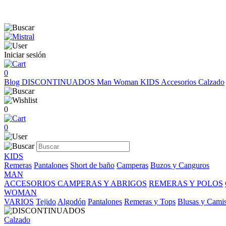
Iniciar sesión
0
Blog
DISCONTINUADOS
Man
Woman
KIDS
Accesorios
Calzado
0
0
KIDS
Remeras
Pantalones
Short de baño
Camperas
Buzos y Canguros
MAN
ACCESORIOS
CAMPERAS Y ABRIGOS
REMERAS Y POLOS
WOMAN
VARIOS
Tejido
Algodón
Pantalones
Remeras y Tops
Blusas y Cami
Calzado