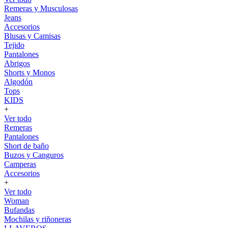
Remeras y Musculosas
Jeans
Accesorios
Blusas y Camisas
Tejido
Pantalones
Abrigos
Shorts y Monos
Algodón
Tops
KIDS
+
Ver todo
Remeras
Pantalones
Short de baño
Buzos y Canguros
Camperas
Accesorios
+
Ver todo
Woman
Bufandas
Mochilas y riñoneras