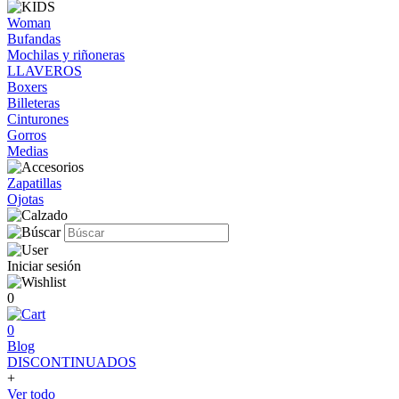
Woman
Bufandas
Mochilas y riñoneras
LLAVEROS
Boxers
Billeteras
Cinturones
Gorros
Medias
Zapatillas
Ojotas
Iniciar sesión
0
0
Blog
DISCONTINUADOS
+
Ver todo