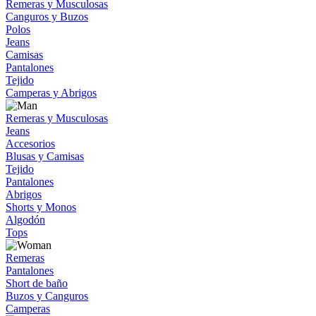
Remeras y Musculosas
Canguros y Buzos
Polos
Jeans
Camisas
Pantalones
Tejido
Camperas y Abrigos
Remeras y Musculosas
Jeans
Accesorios
Blusas y Camisas
Tejido
Pantalones
Abrigos
Shorts y Monos
Algodón
Tops
Remeras
Pantalones
Short de baño
Buzos y Canguros
Camperas