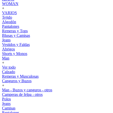
WOMAN
+
VARIOS
Tejido
Algodón
Pantalones
Remeras y Tops
Blusas y Camisas
Jeans
Vestidos y Faldas
Abrigos
Shorts y Monos
Man
+
Ver todo
Calzado
Remeras y Musculosas
Canguros y Buzos
+
Man - Buzos y canguros - otros
Camperas de felpa - otros
Polos
Jeans
Camisas
Pantalones