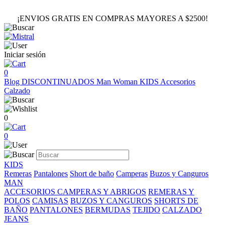
¡ENVIOS GRATIS EN COMPRAS MAYORES A $2500!
Iniciar sesión
0
Blog
DISCONTINUADOS
Man
Woman
KIDS
Accesorios
Calzado
0
0
KIDS
Remeras
Pantalones
Short de baño
Camperas
Buzos y Canguros
MAN
ACCESORIOS
CAMPERAS Y ABRIGOS
REMERAS Y
POLOS
CAMISAS
BUZOS Y CANGUROS
SHORTS DE
BAÑO
PANTALONES
BERMUDAS
TEJIDO
CALZADO
JEANS