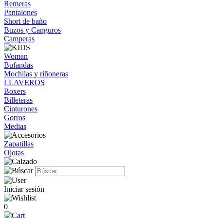
Remeras
Pantalones
Short de baño
Buzos y Canguros
Camperas
Woman
Bufandas
Mochilas y riñoneras
LLAVEROS
Boxers
Billeteras
Cinturones
Gorros
Medias
Zapatillas
Ojotas
Iniciar sesión
0