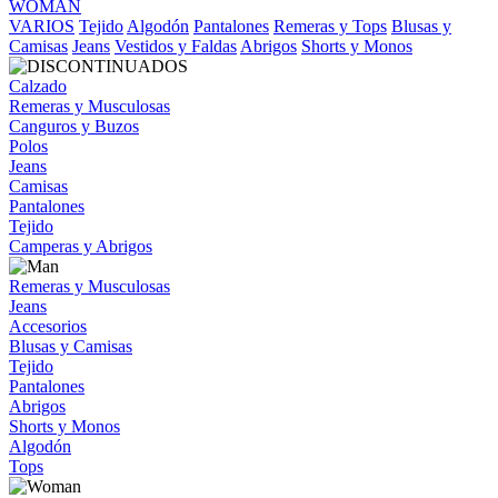
WOMAN
VARIOS
Tejido
Algodón
Pantalones
Remeras y Tops
Blusas y
Camisas
Jeans
Vestidos y Faldas
Abrigos
Shorts y Monos
Calzado
Remeras y Musculosas
Canguros y Buzos
Polos
Jeans
Camisas
Pantalones
Tejido
Camperas y Abrigos
Remeras y Musculosas
Jeans
Accesorios
Blusas y Camisas
Tejido
Pantalones
Abrigos
Shorts y Monos
Algodón
Tops