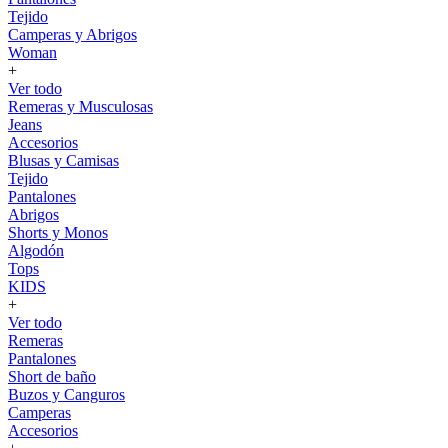
Tejido
Camperas y Abrigos
Woman
+
Ver todo
Remeras y Musculosas
Jeans
Accesorios
Blusas y Camisas
Tejido
Pantalones
Abrigos
Shorts y Monos
Algodón
Tops
KIDS
+
Ver todo
Remeras
Pantalones
Short de baño
Buzos y Canguros
Camperas
Accesorios