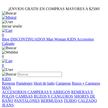
¡ENVIOS GRATIS EN COMPRAS MAYORES A $2500!
Iniciar sesión
0
Blog
DISCONTINUADOS
Man
Woman
KIDS
Accesorios
Calzado
0
0
KIDS
Remeras
Pantalones
Short de baño
Camperas
Buzos y Canguros
MAN
ACCESORIOS
CAMPERAS Y ABRIGOS
REMERAS Y
POLOS
CAMISAS
BUZOS Y CANGUROS
SHORTS DE
BAÑO
PANTALONES
BERMUDAS
TEJIDO
CALZADO
JEANS