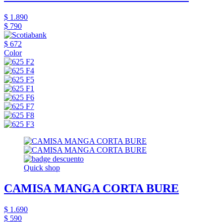
$ 1.890
$ 790
$ 672
Color
Quick shop
CAMISA MANGA CORTA BURE
$ 1.690
$ 590