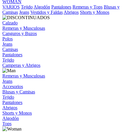
WOMAN
VARIOS
Tejido
Algodón
Pantalones
Remeras y Tops
Blusas y
Camisas
Jeans
Vestidos y Faldas
Abrigos
Shorts y Monos
Calzado
Remeras y Musculosas
Canguros y Buzos
Polos
Jeans
Camisas
Pantalones
Tejido
Camperas y Abrigos
Remeras y Musculosas
Jeans
Accesorios
Blusas y Camisas
Tejido
Pantalones
Abrigos
Shorts y Monos
Algodón
Tops