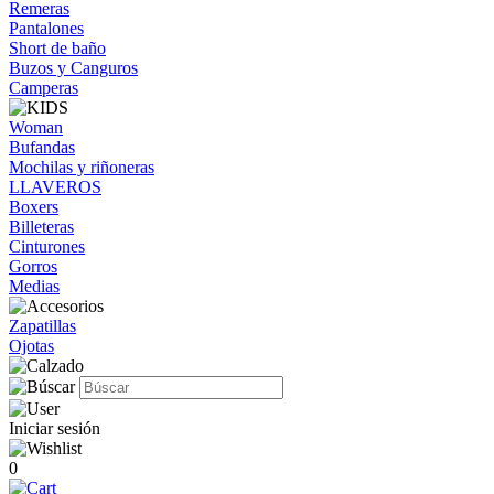
Remeras
Pantalones
Short de baño
Buzos y Canguros
Camperas
Woman
Bufandas
Mochilas y riñoneras
LLAVEROS
Boxers
Billeteras
Cinturones
Gorros
Medias
Zapatillas
Ojotas
Iniciar sesión
0