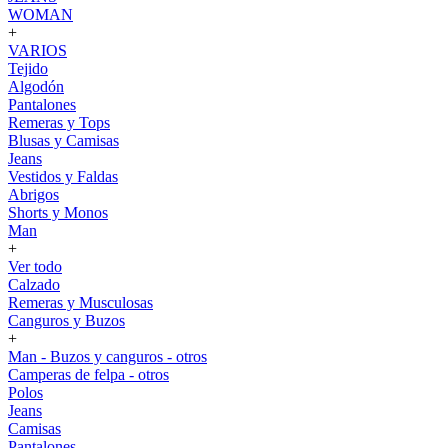
WOMAN
+
VARIOS
Tejido
Algodón
Pantalones
Remeras y Tops
Blusas y Camisas
Jeans
Vestidos y Faldas
Abrigos
Shorts y Monos
Man
+
Ver todo
Calzado
Remeras y Musculosas
Canguros y Buzos
+
Man - Buzos y canguros - otros
Camperas de felpa - otros
Polos
Jeans
Camisas
Pantalones