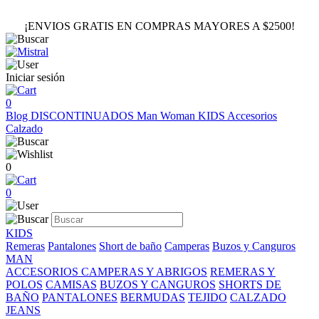
¡ENVIOS GRATIS EN COMPRAS MAYORES A $2500!
Iniciar sesión
0
Blog
DISCONTINUADOS
Man
Woman
KIDS
Accesorios
Calzado
0
0
KIDS
Remeras
Pantalones
Short de baño
Camperas
Buzos y Canguros
MAN
ACCESORIOS
CAMPERAS Y ABRIGOS
REMERAS Y
POLOS
CAMISAS
BUZOS Y CANGUROS
SHORTS DE
BAÑO
PANTALONES
BERMUDAS
TEJIDO
CALZADO
JEANS