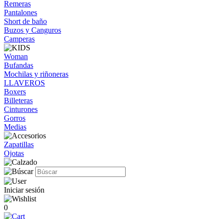
Remeras
Pantalones
Short de baño
Buzos y Canguros
Camperas
Woman
Bufandas
Mochilas y riñoneras
LLAVEROS
Boxers
Billeteras
Cinturones
Gorros
Medias
Zapatillas
Ojotas
Iniciar sesión
0