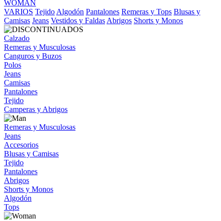
WOMAN
VARIOS
Tejido
Algodón
Pantalones
Remeras y Tops
Blusas y
Camisas
Jeans
Vestidos y Faldas
Abrigos
Shorts y Monos
Calzado
Remeras y Musculosas
Canguros y Buzos
Polos
Jeans
Camisas
Pantalones
Tejido
Camperas y Abrigos
Remeras y Musculosas
Jeans
Accesorios
Blusas y Camisas
Tejido
Pantalones
Abrigos
Shorts y Monos
Algodón
Tops