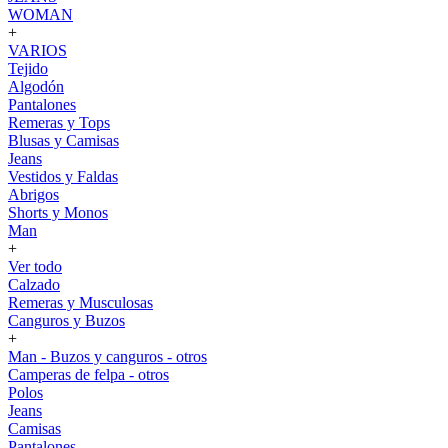
WOMAN
+
VARIOS
Tejido
Algodón
Pantalones
Remeras y Tops
Blusas y Camisas
Jeans
Vestidos y Faldas
Abrigos
Shorts y Monos
Man
+
Ver todo
Calzado
Remeras y Musculosas
Canguros y Buzos
+
Man - Buzos y canguros - otros
Camperas de felpa - otros
Polos
Jeans
Camisas
Pantalones