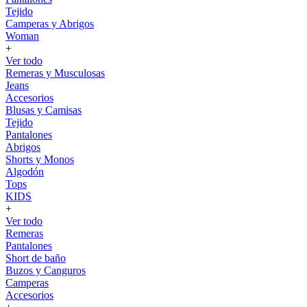
Tejido
Camperas y Abrigos
Woman
+
Ver todo
Remeras y Musculosas
Jeans
Accesorios
Blusas y Camisas
Tejido
Pantalones
Abrigos
Shorts y Monos
Algodón
Tops
KIDS
+
Ver todo
Remeras
Pantalones
Short de baño
Buzos y Canguros
Camperas
Accesorios