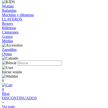
Woman
Bufandas
Mochilas y riñoneras
LLAVEROS
Boxers
Billeteras
Cinturones
Gorros
Medias
Zapatillas
Ojotas
Iniciar sesión
0
0
Blog
DISCONTINUADOS
+
Ver todo