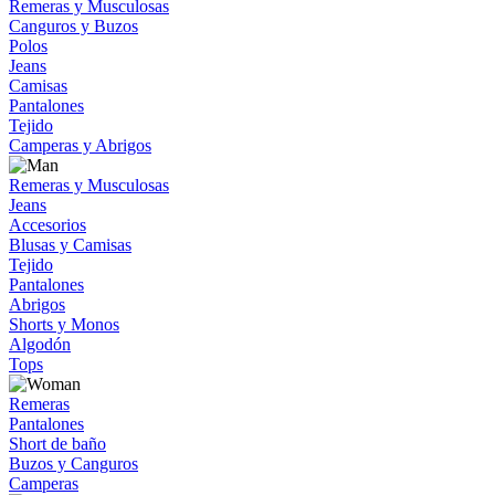
Remeras y Musculosas
Canguros y Buzos
Polos
Jeans
Camisas
Pantalones
Tejido
Camperas y Abrigos
Remeras y Musculosas
Jeans
Accesorios
Blusas y Camisas
Tejido
Pantalones
Abrigos
Shorts y Monos
Algodón
Tops
Remeras
Pantalones
Short de baño
Buzos y Canguros
Camperas