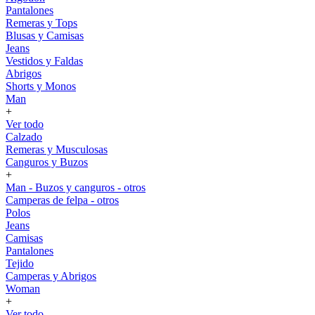
Pantalones
Remeras y Tops
Blusas y Camisas
Jeans
Vestidos y Faldas
Abrigos
Shorts y Monos
Man
+
Ver todo
Calzado
Remeras y Musculosas
Canguros y Buzos
+
Man - Buzos y canguros - otros
Camperas de felpa - otros
Polos
Jeans
Camisas
Pantalones
Tejido
Camperas y Abrigos
Woman
+
Ver todo