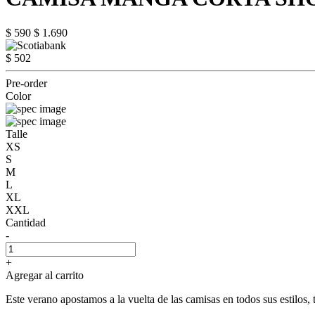
$ 590
$ 1.690
$ 502
Pre-order
Color
Talle
XS
S
M
L
XL
XXL
Cantidad
-
+
Agregar al carrito
Este verano apostamos a la vuelta de las camisas en todos sus estilos, 