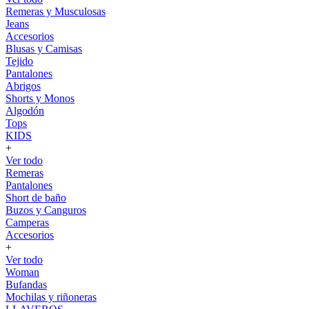
Remeras y Musculosas
Jeans
Accesorios
Blusas y Camisas
Tejido
Pantalones
Abrigos
Shorts y Monos
Algodón
Tops
KIDS
+
Ver todo
Remeras
Pantalones
Short de baño
Buzos y Canguros
Camperas
Accesorios
+
Ver todo
Woman
Bufandas
Mochilas y riñoneras