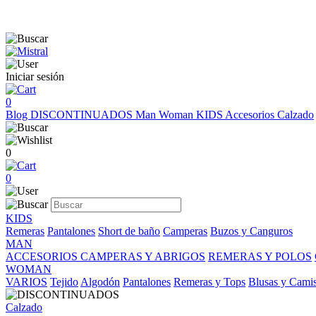
Iniciar sesión
0
Blog
DISCONTINUADOS
Man
Woman
KIDS
Accesorios
Calzado
0
0
KIDS
Remeras
Pantalones
Short de baño
Camperas
Buzos y Canguros
MAN
ACCESORIOS
CAMPERAS Y ABRIGOS
REMERAS Y POLOS
WOMAN
VARIOS
Tejido
Algodón
Pantalones
Remeras y Tops
Blusas y Cami
Calzado