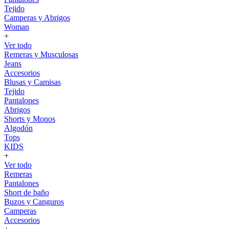
Tejido
Camperas y Abrigos
Woman
+
Ver todo
Remeras y Musculosas
Jeans
Accesorios
Blusas y Camisas
Tejido
Pantalones
Abrigos
Shorts y Monos
Algodón
Tops
KIDS
+
Ver todo
Remeras
Pantalones
Short de baño
Buzos y Canguros
Camperas
Accesorios