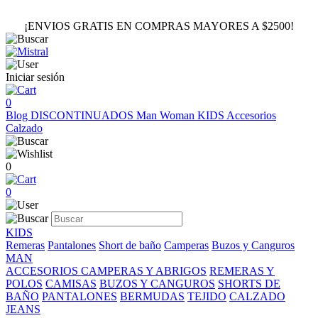
¡ENVIOS GRATIS EN COMPRAS MAYORES A $2500!
Iniciar sesión
0
Blog
DISCONTINUADOS
Man
Woman
KIDS
Accesorios
Calzado
0
0
KIDS
Remeras
Pantalones
Short de baño
Camperas
Buzos y Canguros
MAN
ACCESORIOS
CAMPERAS Y ABRIGOS
REMERAS Y
POLOS
CAMISAS
BUZOS Y CANGUROS
SHORTS DE
BAÑO
PANTALONES
BERMUDAS
TEJIDO
CALZADO
JEANS