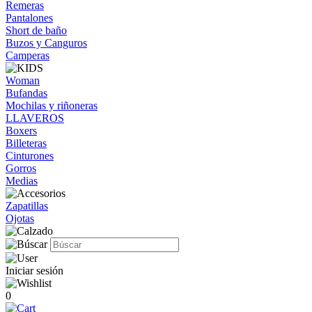
Remeras
Pantalones
Short de baño
Buzos y Canguros
Camperas
Woman
Bufandas
Mochilas y riñoneras
LLAVEROS
Boxers
Billeteras
Cinturones
Gorros
Medias
Zapatillas
Ojotas
Iniciar sesión
0