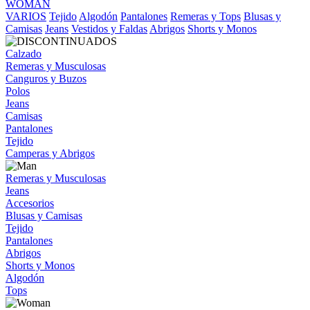
WOMAN
VARIOS
Tejido
Algodón
Pantalones
Remeras y Tops
Blusas y
Camisas
Jeans
Vestidos y Faldas
Abrigos
Shorts y Monos
Calzado
Remeras y Musculosas
Canguros y Buzos
Polos
Jeans
Camisas
Pantalones
Tejido
Camperas y Abrigos
Remeras y Musculosas
Jeans
Accesorios
Blusas y Camisas
Tejido
Pantalones
Abrigos
Shorts y Monos
Algodón
Tops