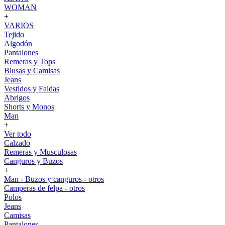
WOMAN
+
VARIOS
Tejido
Algodón
Pantalones
Remeras y Tops
Blusas y Camisas
Jeans
Vestidos y Faldas
Abrigos
Shorts y Monos
Man
+
Ver todo
Calzado
Remeras y Musculosas
Canguros y Buzos
+
Man - Buzos y canguros - otros
Camperas de felpa - otros
Polos
Jeans
Camisas
Pantalones