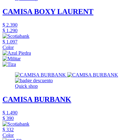
CAMISA BOXY LAURENT
$ 2.390
$ 1.290
$ 1.097
Color
Quick shop
CAMISA BURBANK
$ 1.490
$ 390
$ 332
Color