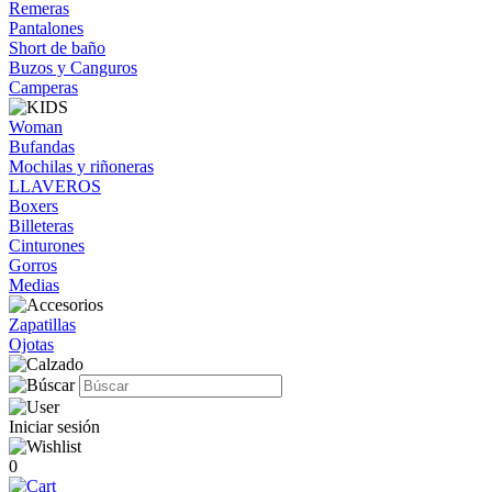
Remeras
Pantalones
Short de baño
Buzos y Canguros
Camperas
Woman
Bufandas
Mochilas y riñoneras
LLAVEROS
Boxers
Billeteras
Cinturones
Gorros
Medias
Zapatillas
Ojotas
Iniciar sesión
0