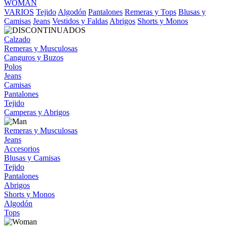
WOMAN
VARIOS
Tejido
Algodón
Pantalones
Remeras y Tops
Blusas y
Camisas
Jeans
Vestidos y Faldas
Abrigos
Shorts y Monos
Calzado
Remeras y Musculosas
Canguros y Buzos
Polos
Jeans
Camisas
Pantalones
Tejido
Camperas y Abrigos
Remeras y Musculosas
Jeans
Accesorios
Blusas y Camisas
Tejido
Pantalones
Abrigos
Shorts y Monos
Algodón
Tops