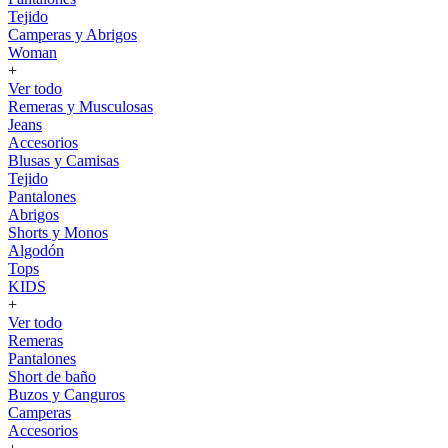
Tejido
Camperas y Abrigos
Woman
+
Ver todo
Remeras y Musculosas
Jeans
Accesorios
Blusas y Camisas
Tejido
Pantalones
Abrigos
Shorts y Monos
Algodón
Tops
KIDS
+
Ver todo
Remeras
Pantalones
Short de baño
Buzos y Canguros
Camperas
Accesorios