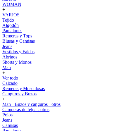
WOMAN
+
VARIOS
Tejido
Algodón
Pantalones
Remeras y Tops
Blusas y Camisas
Jeans
Vestidos y Faldas
Abrigos
Shorts y Monos
Man
+
Ver todo
Calzado
Remeras y Musculosas
Canguros y Buzos
+
Man - Buzos y canguros - otros
Camperas de felpa - otros
Polos
Jeans
Camisas
Pantalones