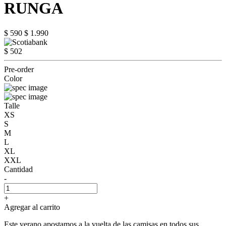
RUNGA
$ 590
$ 1.990
$ 502
Pre-order
Color
Talle
XS
S
M
L
XL
XXL
Cantidad
-
+
Agregar al carrito
Este verano apostamos a la vuelta de las camisas en todos sus