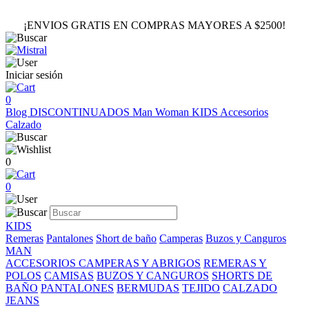
¡ENVIOS GRATIS EN COMPRAS MAYORES A $2500!
Iniciar sesión
0
Blog
DISCONTINUADOS
Man
Woman
KIDS
Accesorios
Calzado
0
0
KIDS
Remeras
Pantalones
Short de baño
Camperas
Buzos y Canguros
MAN
ACCESORIOS
CAMPERAS Y ABRIGOS
REMERAS Y
POLOS
CAMISAS
BUZOS Y CANGUROS
SHORTS DE
BAÑO
PANTALONES
BERMUDAS
TEJIDO
CALZADO
JEANS