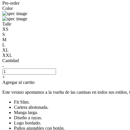
Pre-order
Color
Talle
XS
S
M
L
XL
XXL
Cantidad
-
+
Agregar al carrito
Este verano apostamos a la vuelta de las camisas en todos sus estilos, 
Fit Slim.
Cartera abotonada.
Manga larga.
Diseño a rayas.
Logo bordado.
Puños ajustables con botón.