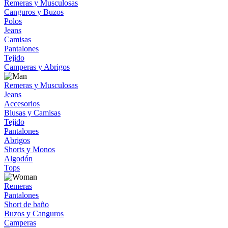
Remeras y Musculosas
Canguros y Buzos
Polos
Jeans
Camisas
Pantalones
Tejido
Camperas y Abrigos
Remeras y Musculosas
Jeans
Accesorios
Blusas y Camisas
Tejido
Pantalones
Abrigos
Shorts y Monos
Algodón
Tops
Remeras
Pantalones
Short de baño
Buzos y Canguros
Camperas