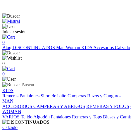
Iniciar sesión
0
Blog
DISCONTINUADOS
Man
Woman
KIDS
Accesorios
Calzado
0
0
KIDS
Remeras
Pantalones
Short de baño
Camperas
Buzos y Canguros
MAN
ACCESORIOS
CAMPERAS Y ABRIGOS
REMERAS Y POLOS
WOMAN
VARIOS
Tejido
Algodón
Pantalones
Remeras y Tops
Blusas y Cami
Calzado