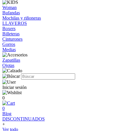
Woman
Bufandas
Mochilas y riñoneras
LLAVEROS
Boxers
Billeteras
Cinturones
Gorros
Medias
Zapatillas
Ojotas
Iniciar sesión
0
0
Blog
DISCONTINUADOS
+
Ver todo