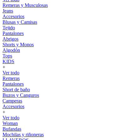
Remeras y Musculosas
Jeans
Accesorios
Blusas y Camisas
Tejido
Pantalones
Abrigos
Shorts y Monos
Algodón
Tops
KIDS
+
Ver todo
Remeras
Pantalones
Short de baño
Buzos y Canguros
Camperas
Accesorios
+
Ver todo
Woman
Bufandas
Mochilas y riñoneras