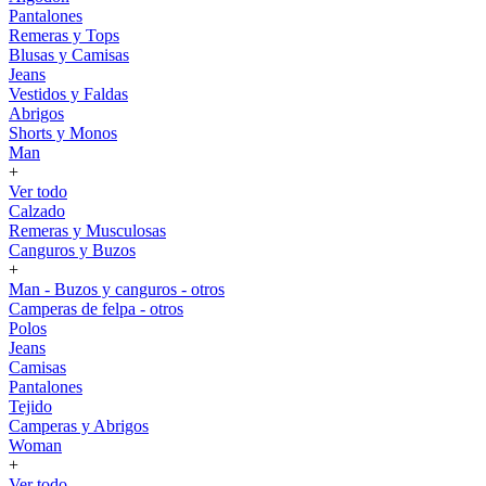
Pantalones
Remeras y Tops
Blusas y Camisas
Jeans
Vestidos y Faldas
Abrigos
Shorts y Monos
Man
+
Ver todo
Calzado
Remeras y Musculosas
Canguros y Buzos
+
Man - Buzos y canguros - otros
Camperas de felpa - otros
Polos
Jeans
Camisas
Pantalones
Tejido
Camperas y Abrigos
Woman
+
Ver todo