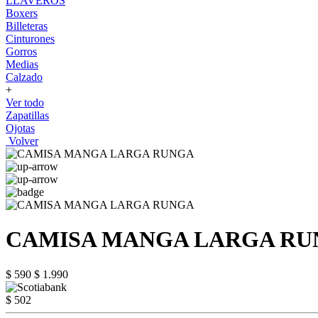
LLAVEROS
Boxers
Billeteras
Cinturones
Gorros
Medias
Calzado
+
Ver todo
Zapatillas
Ojotas
Volver
CAMISA MANGA LARGA R
$ 590
$ 1.990
$ 502