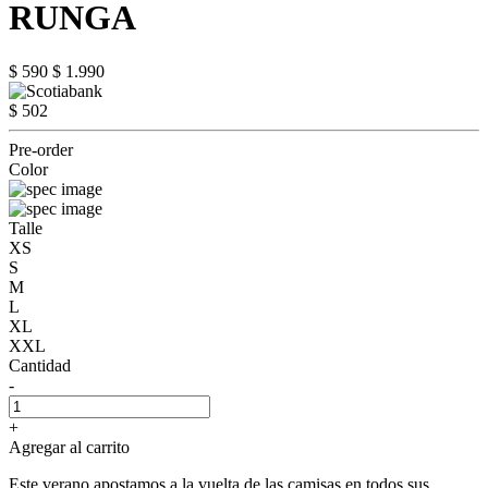
RUNGA
$ 590
$ 1.990
$ 502
Pre-order
Color
Talle
XS
S
M
L
XL
XXL
Cantidad
-
+
Agregar al carrito
Este verano apostamos a la vuelta de las camisas en todos sus