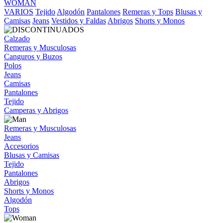
WOMAN
VARIOS
Tejido
Algodón
Pantalones
Remeras y Tops
Blusas y
Camisas
Jeans
Vestidos y Faldas
Abrigos
Shorts y Monos
Calzado
Remeras y Musculosas
Canguros y Buzos
Polos
Jeans
Camisas
Pantalones
Tejido
Camperas y Abrigos
Remeras y Musculosas
Jeans
Accesorios
Blusas y Camisas
Tejido
Pantalones
Abrigos
Shorts y Monos
Algodón
Tops