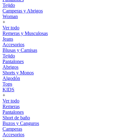
Tejido
Camperas y Abrigos
Woman
+
Ver todo
Remeras y Musculosas
Jeans
Accesorios
Blusas y Camisas
Tejido
Pantalones
Abrigos
Shorts y Monos
Algodón
Tops
KIDS
+
Ver todo
Remeras
Pantalones
Short de baño
Buzos y Canguros
Camperas
Accesorios