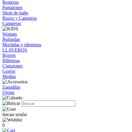
Remeras
Pantalones
Short de baño
Buzos y Canguros
Camperas
Woman
Bufandas
Mochilas y riñoneras
LLAVEROS
Boxers
Billeteras
Cinturones
Gorros
Medias
Zapatillas
Ojotas
Iniciar sesión
0