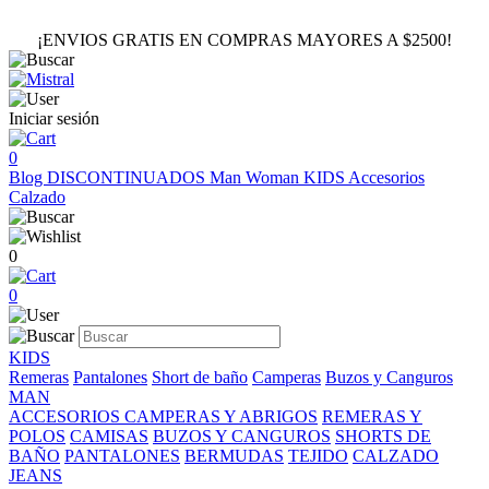
¡ENVIOS GRATIS EN COMPRAS MAYORES A $2500!
Iniciar sesión
0
Blog
DISCONTINUADOS
Man
Woman
KIDS
Accesorios
Calzado
0
0
KIDS
Remeras
Pantalones
Short de baño
Camperas
Buzos y Canguros
MAN
ACCESORIOS
CAMPERAS Y ABRIGOS
REMERAS Y
POLOS
CAMISAS
BUZOS Y CANGUROS
SHORTS DE
BAÑO
PANTALONES
BERMUDAS
TEJIDO
CALZADO
JEANS