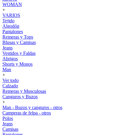
WOMAN
+
VARIOS
Tejido
Algodón
Pantalones
Remeras y Tops
Blusas y Camisas
Jeans
Vestidos y Faldas
Abrigos
Shorts y Monos
Man
+
Ver todo
Calzado
Remeras y Musculosas
Canguros y Buzos
+
Man - Buzos y canguros - otros
Camperas de felpa - otros
Polos
Jeans
Camisas
Pantalones