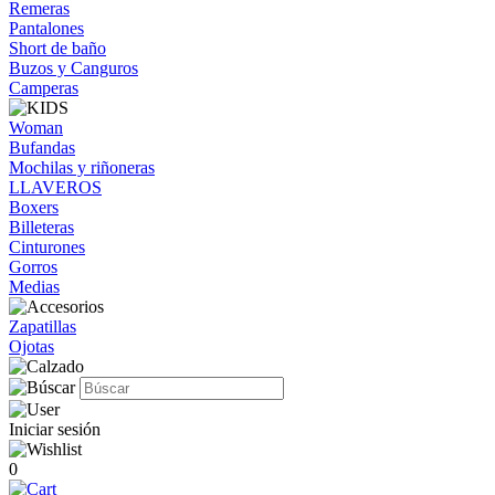
Remeras
Pantalones
Short de baño
Buzos y Canguros
Camperas
Woman
Bufandas
Mochilas y riñoneras
LLAVEROS
Boxers
Billeteras
Cinturones
Gorros
Medias
Zapatillas
Ojotas
Iniciar sesión
0