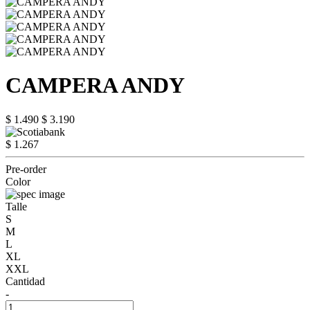
CAMPERA ANDY
$ 1.490
$ 3.190
$ 1.267
Pre-order
Color
Talle
S
M
L
XL
XXL
Cantidad
-