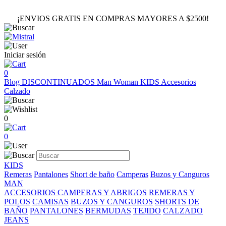
¡ENVIOS GRATIS EN COMPRAS MAYORES A $2500!
Iniciar sesión
0
Blog
DISCONTINUADOS
Man
Woman
KIDS
Accesorios
Calzado
0
0
KIDS
Remeras
Pantalones
Short de baño
Camperas
Buzos y Canguros
MAN
ACCESORIOS
CAMPERAS Y ABRIGOS
REMERAS Y
POLOS
CAMISAS
BUZOS Y CANGUROS
SHORTS DE
BAÑO
PANTALONES
BERMUDAS
TEJIDO
CALZADO
JEANS