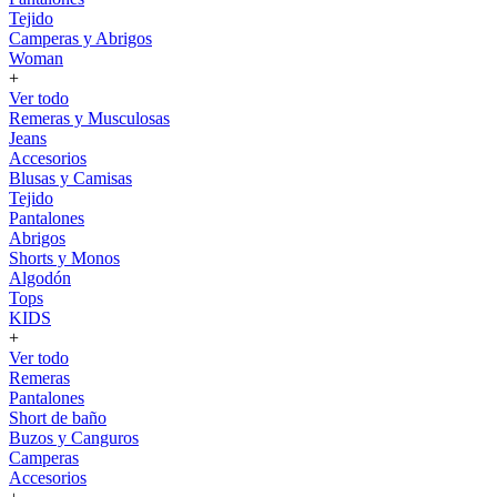
Tejido
Camperas y Abrigos
Woman
+
Ver todo
Remeras y Musculosas
Jeans
Accesorios
Blusas y Camisas
Tejido
Pantalones
Abrigos
Shorts y Monos
Algodón
Tops
KIDS
+
Ver todo
Remeras
Pantalones
Short de baño
Buzos y Canguros
Camperas
Accesorios