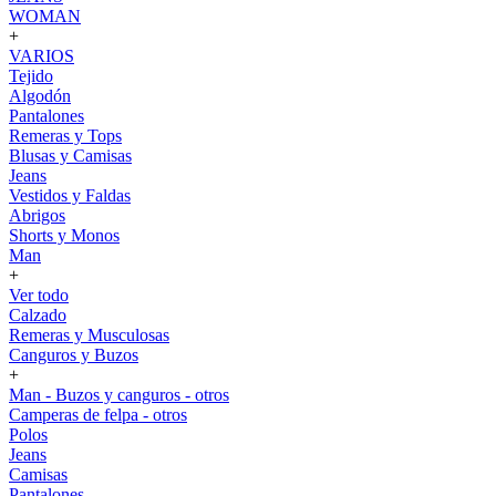
WOMAN
+
VARIOS
Tejido
Algodón
Pantalones
Remeras y Tops
Blusas y Camisas
Jeans
Vestidos y Faldas
Abrigos
Shorts y Monos
Man
+
Ver todo
Calzado
Remeras y Musculosas
Canguros y Buzos
+
Man - Buzos y canguros - otros
Camperas de felpa - otros
Polos
Jeans
Camisas
Pantalones