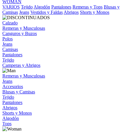
WOMAN
VARIOS
Tejido
Algodón
Pantalones
Remeras y Tops
Blusas y
Camisas
Jeans
Vestidos y Faldas
Abrigos
Shorts y Monos
Calzado
Remeras y Musculosas
Canguros y Buzos
Polos
Jeans
Camisas
Pantalones
Tejido
Camperas y Abrigos
Remeras y Musculosas
Jeans
Accesorios
Blusas y Camisas
Tejido
Pantalones
Abrigos
Shorts y Monos
Algodón
Tops