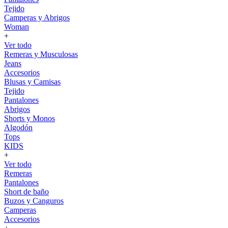
Tejido
Camperas y Abrigos
Woman
+
Ver todo
Remeras y Musculosas
Jeans
Accesorios
Blusas y Camisas
Tejido
Pantalones
Abrigos
Shorts y Monos
Algodón
Tops
KIDS
+
Ver todo
Remeras
Pantalones
Short de baño
Buzos y Canguros
Camperas
Accesorios