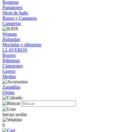
Remeras
Pantalones
Short de baño
Buzos y Canguros
Camperas
Woman
Bufandas
Mochilas y riñoneras
LLAVEROS
Boxers
Billeteras
Cinturones
Gorros
Medias
Zapatillas
Ojotas
Iniciar sesión
0