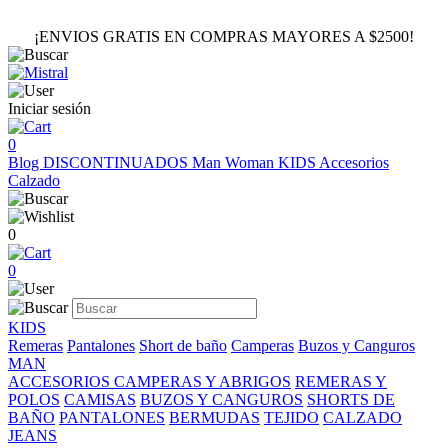
¡ENVIOS GRATIS EN COMPRAS MAYORES A $2500!
Iniciar sesión
0
Blog
DISCONTINUADOS
Man
Woman
KIDS
Accesorios
Calzado
0
0
KIDS
Remeras
Pantalones
Short de baño
Camperas
Buzos y Canguros
MAN
ACCESORIOS
CAMPERAS Y ABRIGOS
REMERAS Y
POLOS
CAMISAS
BUZOS Y CANGUROS
SHORTS DE
BAÑO
PANTALONES
BERMUDAS
TEJIDO
CALZADO
JEANS