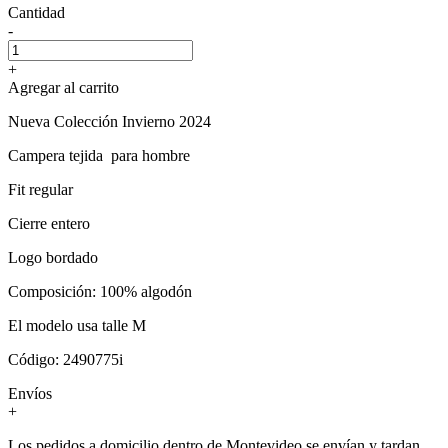
Cantidad
-
+
Agregar al carrito
Nueva Colección Invierno 2024
Campera tejida para hombre
Fit regular
Cierre entero
Logo bordado
Composición: 100% algodón
El modelo usa talle M
Código: 2490775i
Envíos
+
Los pedidos a domicilio dentro de Montevideo se envían y tardan