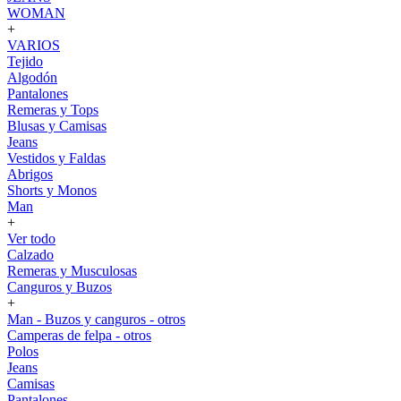
WOMAN
+
VARIOS
Tejido
Algodón
Pantalones
Remeras y Tops
Blusas y Camisas
Jeans
Vestidos y Faldas
Abrigos
Shorts y Monos
Man
+
Ver todo
Calzado
Remeras y Musculosas
Canguros y Buzos
+
Man - Buzos y canguros - otros
Camperas de felpa - otros
Polos
Jeans
Camisas
Pantalones