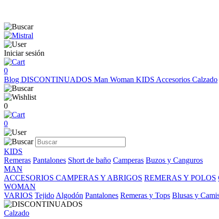
Iniciar sesión
0
Blog
DISCONTINUADOS
Man
Woman
KIDS
Accesorios
Calzado
0
0
KIDS
Remeras
Pantalones
Short de baño
Camperas
Buzos y Canguros
MAN
ACCESORIOS
CAMPERAS Y ABRIGOS
REMERAS Y POLOS
WOMAN
VARIOS
Tejido
Algodón
Pantalones
Remeras y Tops
Blusas y Cami
Calzado