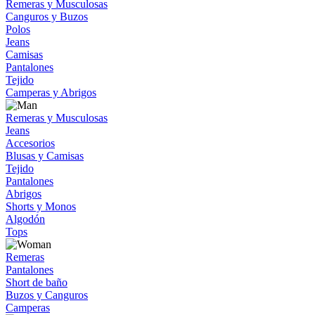
Remeras y Musculosas
Canguros y Buzos
Polos
Jeans
Camisas
Pantalones
Tejido
Camperas y Abrigos
Remeras y Musculosas
Jeans
Accesorios
Blusas y Camisas
Tejido
Pantalones
Abrigos
Shorts y Monos
Algodón
Tops
Remeras
Pantalones
Short de baño
Buzos y Canguros
Camperas