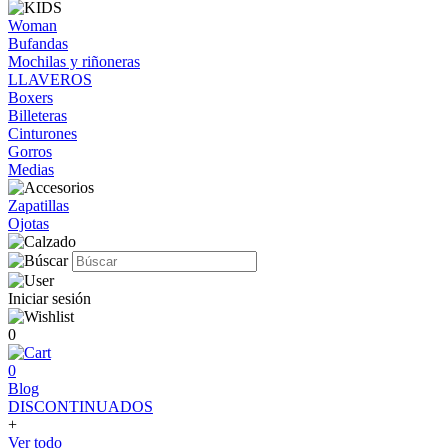
Woman
Bufandas
Mochilas y riñoneras
LLAVEROS
Boxers
Billeteras
Cinturones
Gorros
Medias
Zapatillas
Ojotas
Iniciar sesión
0
0
Blog
DISCONTINUADOS
+
Ver todo