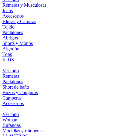
Remeras y Musculosas
Jeans
Accesorios
Blusas y Camisas
Tejido
Pantalones
Abrigos
Shorts y Monos
Algodón
Tops
KIDS
+
Ver todo
Remeras
Pantalones
Short de baño
Buzos y Canguros
Camperas
Accesorios
+
Ver todo
Woman
Bufandas
Mochilas y riñoneras