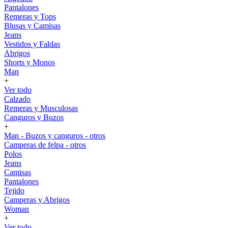
Pantalones
Remeras y Tops
Blusas y Camisas
Jeans
Vestidos y Faldas
Abrigos
Shorts y Monos
Man
+
Ver todo
Calzado
Remeras y Musculosas
Canguros y Buzos
+
Man - Buzos y canguros - otros
Camperas de felpa - otros
Polos
Jeans
Camisas
Pantalones
Tejido
Camperas y Abrigos
Woman
+
Ver todo