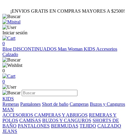
¡ENVIOS GRATIS EN COMPRAS MAYORES A $2500!
Iniciar sesión
0
Blog
DISCONTINUADOS
Man
Woman
KIDS
Accesorios
Calzado
0
0
KIDS
Remeras
Pantalones
Short de baño
Camperas
Buzos y Canguros
MAN
ACCESORIOS
CAMPERAS Y ABRIGOS
REMERAS Y
POLOS
CAMISAS
BUZOS Y CANGUROS
SHORTS DE
BAÑO
PANTALONES
BERMUDAS
TEJIDO
CALZADO
JEANS