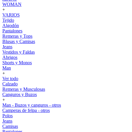
WOMAN
+
VARIOS
Tejido
Algodón
Pantalones
Remeras y Tops
Blusas y Camisas
Jeans
Vestidos y Faldas
Abrigos
Shorts y Monos
Man
+
Ver todo
Calzado
Remeras y Musculosas
Canguros y Buzos
+
Man - Buzos y canguros - otros
Camperas de felpa - otros
Polos
Jeans
Camisas
Pantalones