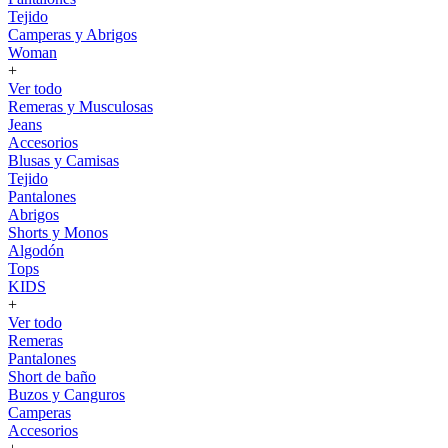
Tejido
Camperas y Abrigos
Woman
+
Ver todo
Remeras y Musculosas
Jeans
Accesorios
Blusas y Camisas
Tejido
Pantalones
Abrigos
Shorts y Monos
Algodón
Tops
KIDS
+
Ver todo
Remeras
Pantalones
Short de baño
Buzos y Canguros
Camperas
Accesorios