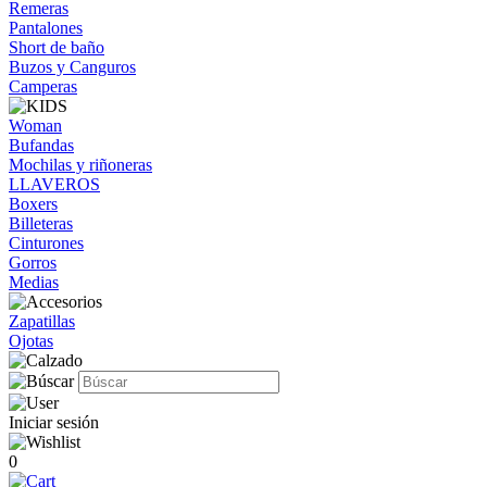
Remeras
Pantalones
Short de baño
Buzos y Canguros
Camperas
Woman
Bufandas
Mochilas y riñoneras
LLAVEROS
Boxers
Billeteras
Cinturones
Gorros
Medias
Zapatillas
Ojotas
Iniciar sesión
0