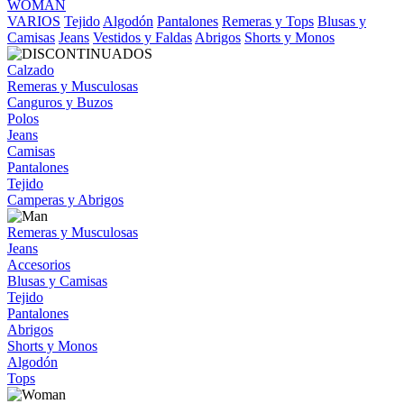
WOMAN
VARIOS
Tejido
Algodón
Pantalones
Remeras y Tops
Blusas y
Camisas
Jeans
Vestidos y Faldas
Abrigos
Shorts y Monos
Calzado
Remeras y Musculosas
Canguros y Buzos
Polos
Jeans
Camisas
Pantalones
Tejido
Camperas y Abrigos
Remeras y Musculosas
Jeans
Accesorios
Blusas y Camisas
Tejido
Pantalones
Abrigos
Shorts y Monos
Algodón
Tops