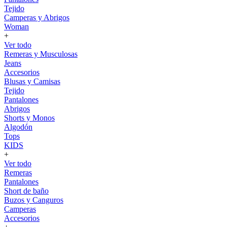
Tejido
Camperas y Abrigos
Woman
+
Ver todo
Remeras y Musculosas
Jeans
Accesorios
Blusas y Camisas
Tejido
Pantalones
Abrigos
Shorts y Monos
Algodón
Tops
KIDS
+
Ver todo
Remeras
Pantalones
Short de baño
Buzos y Canguros
Camperas
Accesorios