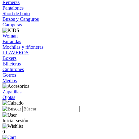
Remeras
Pantalones
Short de baño
Buzos y Canguros
Camperas
Woman
Bufandas
Mochilas y riñoneras
LLAVEROS
Boxers
Billeteras
Cinturones
Gorros
Medias
Zapatillas
Ojotas
Iniciar sesión
0