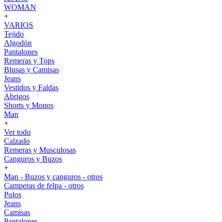
WOMAN
+
VARIOS
Tejido
Algodón
Pantalones
Remeras y Tops
Blusas y Camisas
Jeans
Vestidos y Faldas
Abrigos
Shorts y Monos
Man
+
Ver todo
Calzado
Remeras y Musculosas
Canguros y Buzos
+
Man - Buzos y canguros - otros
Camperas de felpa - otros
Polos
Jeans
Camisas
Pantalones