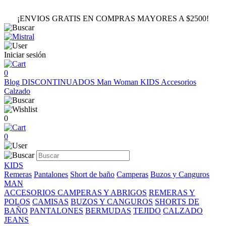
¡ENVIOS GRATIS EN COMPRAS MAYORES A $2500!
Iniciar sesión
0
Blog
DISCONTINUADOS
Man
Woman
KIDS
Accesorios
Calzado
0
0
KIDS
Remeras
Pantalones
Short de baño
Camperas
Buzos y Canguros
MAN
ACCESORIOS
CAMPERAS Y ABRIGOS
REMERAS Y
POLOS
CAMISAS
BUZOS Y CANGUROS
SHORTS DE
BAÑO
PANTALONES
BERMUDAS
TEJIDO
CALZADO
JEANS