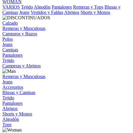
WOMAN
VARIOS
Tejido
Algodón
Pantalones
Remeras y Tops
Blusas y
Camisas
Jeans
Vestidos y Faldas
Abrigos
Shorts y Monos
Calzado
Remeras y Musculosas
Canguros y Buzos
Polos
Jeans
Camisas
Pantalones
Tejido
Camperas y Abrigos
Remeras y Musculosas
Jeans
Accesorios
Blusas y Camisas
Tejido
Pantalones
Abrigos
Shorts y Monos
Algodón
Tops