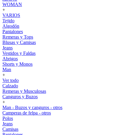
WOMAN
+
VARIOS
Tejido
Algodón
Pantalones
Remeras y Tops
Blusas y Camisas
Jeans
Vestidos y Faldas
Abrigos
Shorts y Monos
Man
+
Ver todo
Calzado
Remeras y Musculosas
Canguros y Buzos
+
Man - Buzos y canguros - otros
Camperas de felpa - otros
Polos
Jeans
Camisas
Pantalones