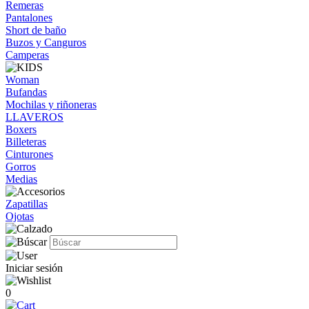
Remeras
Pantalones
Short de baño
Buzos y Canguros
Camperas
Woman
Bufandas
Mochilas y riñoneras
LLAVEROS
Boxers
Billeteras
Cinturones
Gorros
Medias
Zapatillas
Ojotas
Iniciar sesión
0