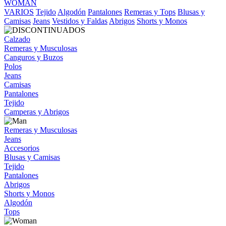
WOMAN
VARIOS
Tejido
Algodón
Pantalones
Remeras y Tops
Blusas y
Camisas
Jeans
Vestidos y Faldas
Abrigos
Shorts y Monos
Calzado
Remeras y Musculosas
Canguros y Buzos
Polos
Jeans
Camisas
Pantalones
Tejido
Camperas y Abrigos
Remeras y Musculosas
Jeans
Accesorios
Blusas y Camisas
Tejido
Pantalones
Abrigos
Shorts y Monos
Algodón
Tops