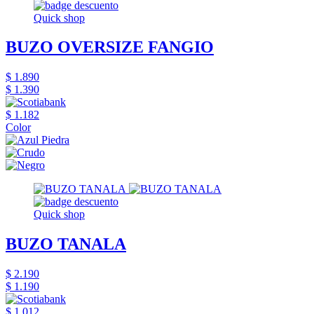
Quick shop
BUZO OVERSIZE FANGIO
$ 1.890
$ 1.390
$ 1.182
Color
Quick shop
BUZO TANALA
$ 2.190
$ 1.190
$ 1.012