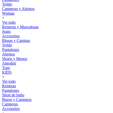
Tejido
Camperas y Abrigos
Woman
+
Ver todo
Remeras y Musculosas
Jeans
Accesorios
Blusas y Camisas
Tejido
Pantalones
Abrigos
Shorts y Monos
Algodón
Tops
KIDS
+
Ver todo
Remeras
Pantalones
Short de baño
Buzos y Canguros
Camperas
Accesorios