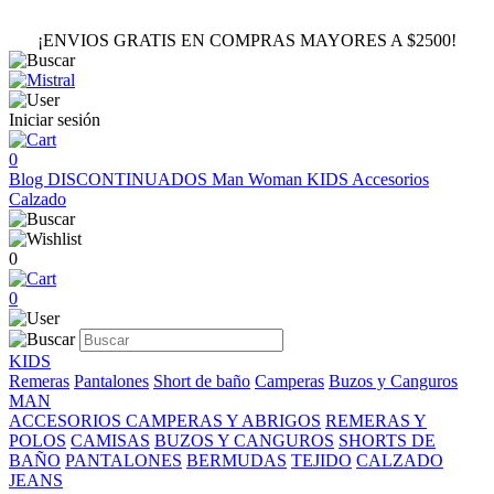
¡ENVIOS GRATIS EN COMPRAS MAYORES A $2500!
Iniciar sesión
0
Blog
DISCONTINUADOS
Man
Woman
KIDS
Accesorios
Calzado
0
0
KIDS
Remeras
Pantalones
Short de baño
Camperas
Buzos y Canguros
MAN
ACCESORIOS
CAMPERAS Y ABRIGOS
REMERAS Y
POLOS
CAMISAS
BUZOS Y CANGUROS
SHORTS DE
BAÑO
PANTALONES
BERMUDAS
TEJIDO
CALZADO
JEANS