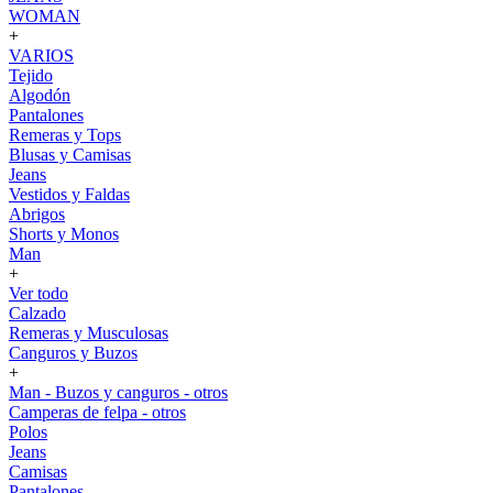
WOMAN
+
VARIOS
Tejido
Algodón
Pantalones
Remeras y Tops
Blusas y Camisas
Jeans
Vestidos y Faldas
Abrigos
Shorts y Monos
Man
+
Ver todo
Calzado
Remeras y Musculosas
Canguros y Buzos
+
Man - Buzos y canguros - otros
Camperas de felpa - otros
Polos
Jeans
Camisas
Pantalones