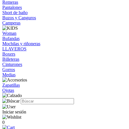
Remeras
Pantalones
Short de baño
Buzos y Canguros
Camperas
Woman
Bufandas
Mochilas y riñoneras
LLAVEROS
Boxers
Billeteras
Cinturones
Gorros
Medias
Zapatillas
Ojotas
Iniciar sesión
0