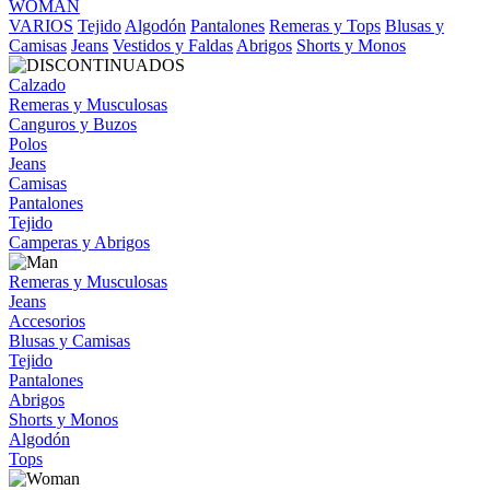
WOMAN
VARIOS
Tejido
Algodón
Pantalones
Remeras y Tops
Blusas y
Camisas
Jeans
Vestidos y Faldas
Abrigos
Shorts y Monos
Calzado
Remeras y Musculosas
Canguros y Buzos
Polos
Jeans
Camisas
Pantalones
Tejido
Camperas y Abrigos
Remeras y Musculosas
Jeans
Accesorios
Blusas y Camisas
Tejido
Pantalones
Abrigos
Shorts y Monos
Algodón
Tops