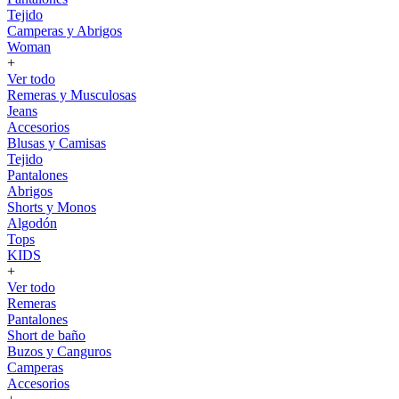
Tejido
Camperas y Abrigos
Woman
+
Ver todo
Remeras y Musculosas
Jeans
Accesorios
Blusas y Camisas
Tejido
Pantalones
Abrigos
Shorts y Monos
Algodón
Tops
KIDS
+
Ver todo
Remeras
Pantalones
Short de baño
Buzos y Canguros
Camperas
Accesorios