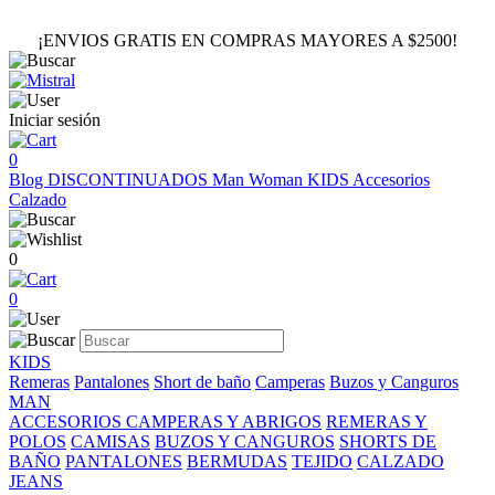
¡ENVIOS GRATIS EN COMPRAS MAYORES A $2500!
Iniciar sesión
0
Blog
DISCONTINUADOS
Man
Woman
KIDS
Accesorios
Calzado
0
0
KIDS
Remeras
Pantalones
Short de baño
Camperas
Buzos y Canguros
MAN
ACCESORIOS
CAMPERAS Y ABRIGOS
REMERAS Y
POLOS
CAMISAS
BUZOS Y CANGUROS
SHORTS DE
BAÑO
PANTALONES
BERMUDAS
TEJIDO
CALZADO
JEANS