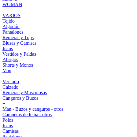
WOMAN
+
VARIOS
Tejido
Algodón
Pantalones
Remeras y Tops
Blusas y Camisas
Jeans
Vestidos y Faldas
Abrigos
Shorts y Monos
Man
+
Ver todo
Calzado
Remeras y Musculosas
Canguros y Buzos
+
Man - Buzos y canguros - otros
Camperas de felpa - otros
Polos
Jeans
Camisas
Pantalones