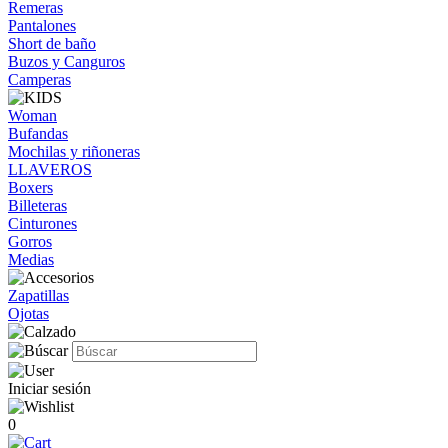
Remeras
Pantalones
Short de baño
Buzos y Canguros
Camperas
Woman
Bufandas
Mochilas y riñoneras
LLAVEROS
Boxers
Billeteras
Cinturones
Gorros
Medias
Zapatillas
Ojotas
Iniciar sesión
0