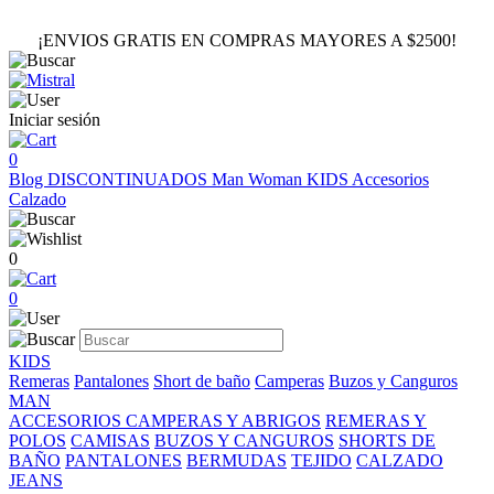
¡ENVIOS GRATIS EN COMPRAS MAYORES A $2500!
Iniciar sesión
0
Blog
DISCONTINUADOS
Man
Woman
KIDS
Accesorios
Calzado
0
0
KIDS
Remeras
Pantalones
Short de baño
Camperas
Buzos y Canguros
MAN
ACCESORIOS
CAMPERAS Y ABRIGOS
REMERAS Y
POLOS
CAMISAS
BUZOS Y CANGUROS
SHORTS DE
BAÑO
PANTALONES
BERMUDAS
TEJIDO
CALZADO
JEANS