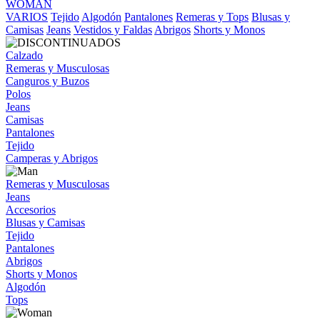
WOMAN
VARIOS
Tejido
Algodón
Pantalones
Remeras y Tops
Blusas y
Camisas
Jeans
Vestidos y Faldas
Abrigos
Shorts y Monos
Calzado
Remeras y Musculosas
Canguros y Buzos
Polos
Jeans
Camisas
Pantalones
Tejido
Camperas y Abrigos
Remeras y Musculosas
Jeans
Accesorios
Blusas y Camisas
Tejido
Pantalones
Abrigos
Shorts y Monos
Algodón
Tops