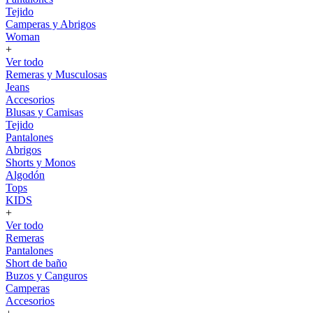
Tejido
Camperas y Abrigos
Woman
+
Ver todo
Remeras y Musculosas
Jeans
Accesorios
Blusas y Camisas
Tejido
Pantalones
Abrigos
Shorts y Monos
Algodón
Tops
KIDS
+
Ver todo
Remeras
Pantalones
Short de baño
Buzos y Canguros
Camperas
Accesorios