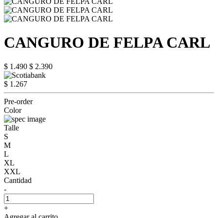
CANGURO DE FELPA CARL
$ 1.490
$ 2.390
$ 1.267
Pre-order
Color
Talle
S
M
L
XL
XXL
Cantidad
-
+
Agregar al carrito