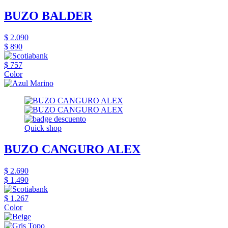
BUZO BALDER
$ 2.090
$ 890
$ 757
Color
Quick shop
BUZO CANGURO ALEX
$ 2.690
$ 1.490
$ 1.267
Color