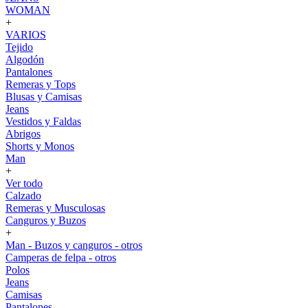
WOMAN
+
VARIOS
Tejido
Algodón
Pantalones
Remeras y Tops
Blusas y Camisas
Jeans
Vestidos y Faldas
Abrigos
Shorts y Monos
Man
+
Ver todo
Calzado
Remeras y Musculosas
Canguros y Buzos
+
Man - Buzos y canguros - otros
Camperas de felpa - otros
Polos
Jeans
Camisas
Pantalones