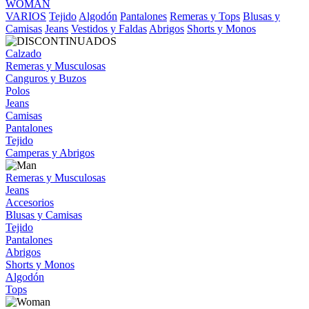
WOMAN
VARIOS
Tejido
Algodón
Pantalones
Remeras y Tops
Blusas y
Camisas
Jeans
Vestidos y Faldas
Abrigos
Shorts y Monos
Calzado
Remeras y Musculosas
Canguros y Buzos
Polos
Jeans
Camisas
Pantalones
Tejido
Camperas y Abrigos
Remeras y Musculosas
Jeans
Accesorios
Blusas y Camisas
Tejido
Pantalones
Abrigos
Shorts y Monos
Algodón
Tops