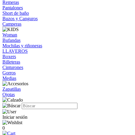
Remeras
Pantalones
Short de baño
Buzos y Canguros
Camperas
Woman
Bufandas
Mochilas y riñoneras
LLAVEROS
Boxers
Billeteras
Cinturones
Gorros
Medias
Zapatillas
Ojotas
Iniciar sesión
0