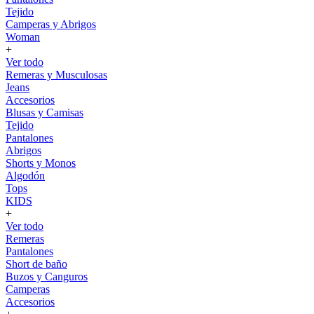
Tejido
Camperas y Abrigos
Woman
+
Ver todo
Remeras y Musculosas
Jeans
Accesorios
Blusas y Camisas
Tejido
Pantalones
Abrigos
Shorts y Monos
Algodón
Tops
KIDS
+
Ver todo
Remeras
Pantalones
Short de baño
Buzos y Canguros
Camperas
Accesorios