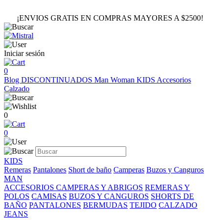
¡ENVIOS GRATIS EN COMPRAS MAYORES A $2500!
Iniciar sesión
0
Blog
DISCONTINUADOS
Man
Woman
KIDS
Accesorios
Calzado
0
0
KIDS
Remeras
Pantalones
Short de baño
Camperas
Buzos y Canguros
MAN
ACCESORIOS
CAMPERAS Y ABRIGOS
REMERAS Y
POLOS
CAMISAS
BUZOS Y CANGUROS
SHORTS DE
BAÑO
PANTALONES
BERMUDAS
TEJIDO
CALZADO
JEANS