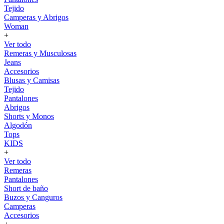
Tejido
Camperas y Abrigos
Woman
+
Ver todo
Remeras y Musculosas
Jeans
Accesorios
Blusas y Camisas
Tejido
Pantalones
Abrigos
Shorts y Monos
Algodón
Tops
KIDS
+
Ver todo
Remeras
Pantalones
Short de baño
Buzos y Canguros
Camperas
Accesorios