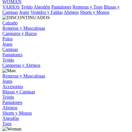
WOMAN
VARIOS
Tejido
Algodón
Pantalones
Remeras y Tops
Blusas y
Camisas
Jeans
Vestidos y Faldas
Abrigos
Shorts y Monos
Calzado
Remeras y Musculosas
Canguros y Buzos
Polos
Jeans
Camisas
Pantalones
Tejido
Camperas y Abrigos
Remeras y Musculosas
Jeans
Accesorios
Blusas y Camisas
Tejido
Pantalones
Abrigos
Shorts y Monos
Algodón
Tops