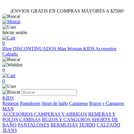
¡ENVIOS GRATIS EN COMPRAS MAYORES A $2500!
Iniciar sesión
0
Blog
DISCONTINUADOS
Man
Woman
KIDS
Accesorios
Calzado
0
0
KIDS
Remeras
Pantalones
Short de baño
Camperas
Buzos y Canguros
MAN
ACCESORIOS
CAMPERAS Y ABRIGOS
REMERAS Y
POLOS
CAMISAS
BUZOS Y CANGUROS
SHORTS DE
BAÑO
PANTALONES
BERMUDAS
TEJIDO
CALZADO
JEANS