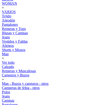
WOMAN
+
VARIOS
Tejido
Algodón
Pantalones
Remeras y Tops
Blusas y Camisas
Jeans
Vestidos y Faldas
Abrigos
Shorts y Monos
Man
+
Ver todo
Calzado
Remeras y Musculosas
Canguros y Buzos
+
Man - Buzos y canguros - otros
Camperas de felpa - otros
Polos
Jeans
Camisas
Pantalones