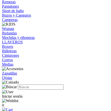
Remeras
Pantalones
Short de baño
Buzos y Canguros
Camperas
Woman
Bufandas
Mochilas y riñoneras
LLAVEROS
Boxers
Billeteras
Cinturones
Gorros
Medias
Zapatillas
Ojotas
Iniciar sesión
0