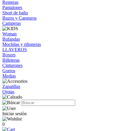
Remeras
Pantalones
Short de baño
Buzos y Canguros
Camperas
Woman
Bufandas
Mochilas y riñoneras
LLAVEROS
Boxers
Billeteras
Cinturones
Gorros
Medias
Zapatillas
Ojotas
Iniciar sesión
0