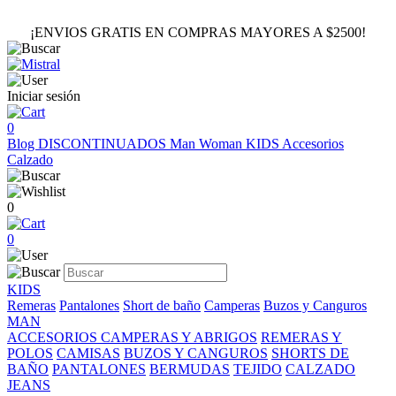
¡ENVIOS GRATIS EN COMPRAS MAYORES A $2500!
Iniciar sesión
0
Blog
DISCONTINUADOS
Man
Woman
KIDS
Accesorios
Calzado
0
0
KIDS
Remeras
Pantalones
Short de baño
Camperas
Buzos y Canguros
MAN
ACCESORIOS
CAMPERAS Y ABRIGOS
REMERAS Y
POLOS
CAMISAS
BUZOS Y CANGUROS
SHORTS DE
BAÑO
PANTALONES
BERMUDAS
TEJIDO
CALZADO
JEANS