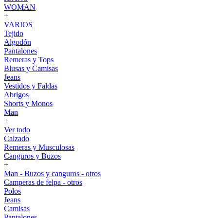
WOMAN
+
VARIOS
Tejido
Algodón
Pantalones
Remeras y Tops
Blusas y Camisas
Jeans
Vestidos y Faldas
Abrigos
Shorts y Monos
Man
+
Ver todo
Calzado
Remeras y Musculosas
Canguros y Buzos
+
Man - Buzos y canguros - otros
Camperas de felpa - otros
Polos
Jeans
Camisas
Pantalones