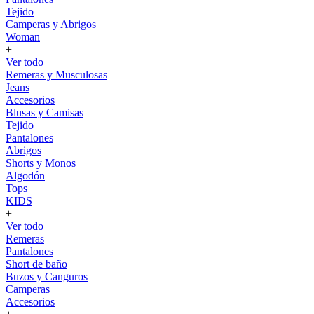
Tejido
Camperas y Abrigos
Woman
+
Ver todo
Remeras y Musculosas
Jeans
Accesorios
Blusas y Camisas
Tejido
Pantalones
Abrigos
Shorts y Monos
Algodón
Tops
KIDS
+
Ver todo
Remeras
Pantalones
Short de baño
Buzos y Canguros
Camperas
Accesorios