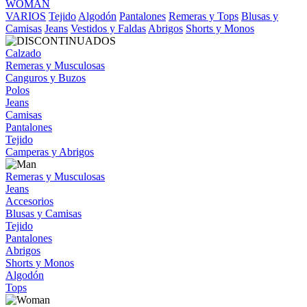
WOMAN
VARIOS
Tejido
Algodón
Pantalones
Remeras y Tops
Blusas y
Camisas
Jeans
Vestidos y Faldas
Abrigos
Shorts y Monos
Calzado
Remeras y Musculosas
Canguros y Buzos
Polos
Jeans
Camisas
Pantalones
Tejido
Camperas y Abrigos
Remeras y Musculosas
Jeans
Accesorios
Blusas y Camisas
Tejido
Pantalones
Abrigos
Shorts y Monos
Algodón
Tops