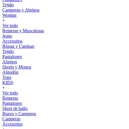
Tejido
Camperas y Abrigos
Woman
+
Ver todo
Remeras y Musculosas
Jeans
Accesorios
Blusas y Camisas
Tejido
Pantalones
Abrigos
Shorts y Monos
Algodón
Tops
KIDS
+
Ver todo
Remeras
Pantalones
Short de baño
Buzos y Canguros
Camperas
Accesorios