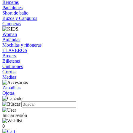
Remeras
Pantalones
Short de baño
Buzos y Canguros
Camperas
Woman
Bufandas
Mochilas y riñoneras
LLAVEROS
Boxers
Billeteras
Cinturones
Gorros
Medias
Zapatillas
Ojotas
Iniciar sesión
0