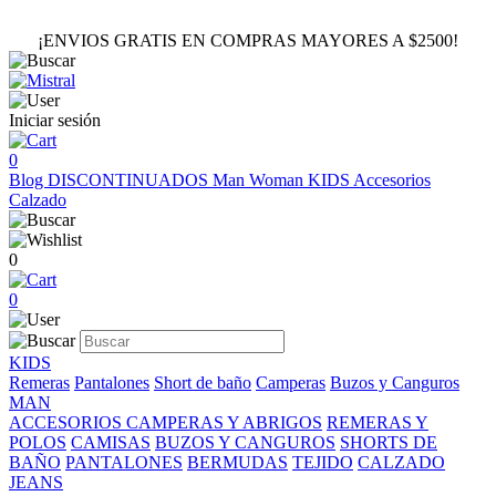
¡ENVIOS GRATIS EN COMPRAS MAYORES A $2500!
Iniciar sesión
0
Blog
DISCONTINUADOS
Man
Woman
KIDS
Accesorios
Calzado
0
0
KIDS
Remeras
Pantalones
Short de baño
Camperas
Buzos y Canguros
MAN
ACCESORIOS
CAMPERAS Y ABRIGOS
REMERAS Y
POLOS
CAMISAS
BUZOS Y CANGUROS
SHORTS DE
BAÑO
PANTALONES
BERMUDAS
TEJIDO
CALZADO
JEANS