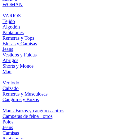
WOMAN
+
VARIOS
Tejido
Algodón
Pantalones
Remeras y Tops
Blusas y Camisas
Jeans
Vestidos y Faldas
Abrigos
Shorts y Monos
Man
+
Ver todo
Calzado
Remeras y Musculosas
Canguros y Buzos
+
Man - Buzos y canguros - otros
Camperas de felpa - otros
Polos
Jeans
Camisas
Pantalones