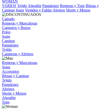
WOMAN
VARIOS
Tejido
Algodón
Pantalones
Remeras y Tops
Blusas y
Camisas
Jeans
Vestidos y Faldas
Abrigos
Shorts y Monos
Calzado
Remeras y Musculosas
Canguros y Buzos
Polos
Jeans
Camisas
Pantalones
Tejido
Camperas y Abrigos
Remeras y Musculosas
Jeans
Accesorios
Blusas y Camisas
Tejido
Pantalones
Abrigos
Shorts y Monos
Algodón
Tops