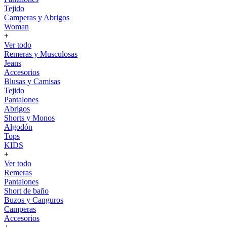
Tejido
Camperas y Abrigos
Woman
+
Ver todo
Remeras y Musculosas
Jeans
Accesorios
Blusas y Camisas
Tejido
Pantalones
Abrigos
Shorts y Monos
Algodón
Tops
KIDS
+
Ver todo
Remeras
Pantalones
Short de baño
Buzos y Canguros
Camperas
Accesorios