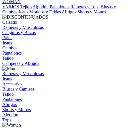
WOMAN
VARIOS
Tejido
Algodón
Pantalones
Remeras y Tops
Blusas y
Camisas
Jeans
Vestidos y Faldas
Abrigos
Shorts y Monos
Calzado
Remeras y Musculosas
Canguros y Buzos
Polos
Jeans
Camisas
Pantalones
Tejido
Camperas y Abrigos
Remeras y Musculosas
Jeans
Accesorios
Blusas y Camisas
Tejido
Pantalones
Abrigos
Shorts y Monos
Algodón
Tops