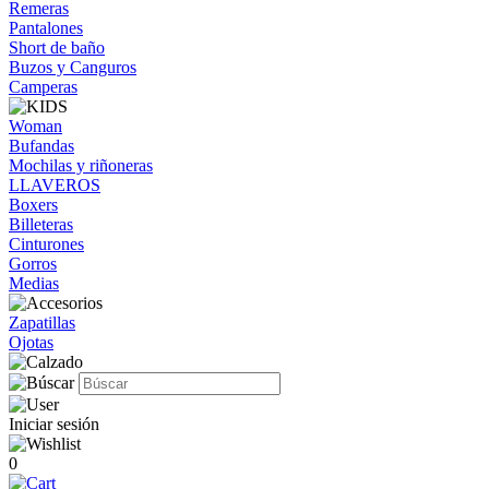
Remeras
Pantalones
Short de baño
Buzos y Canguros
Camperas
Woman
Bufandas
Mochilas y riñoneras
LLAVEROS
Boxers
Billeteras
Cinturones
Gorros
Medias
Zapatillas
Ojotas
Iniciar sesión
0