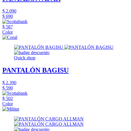
$ 2.090
$ 690
$ 587
Color
Quick shop
PANTALÓN BAGISU
$ 2.390
$ 590
$ 502
Color