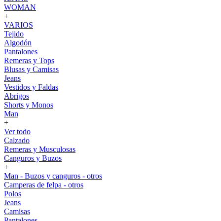
WOMAN
+
VARIOS
Tejido
Algodón
Pantalones
Remeras y Tops
Blusas y Camisas
Jeans
Vestidos y Faldas
Abrigos
Shorts y Monos
Man
+
Ver todo
Calzado
Remeras y Musculosas
Canguros y Buzos
+
Man - Buzos y canguros - otros
Camperas de felpa - otros
Polos
Jeans
Camisas
Pantalones