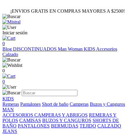
¡ENVIOS GRATIS EN COMPRAS MAYORES A $2500!
Iniciar sesión
0
Blog
DISCONTINUADOS
Man
Woman
KIDS
Accesorios
Calzado
0
0
KIDS
Remeras
Pantalones
Short de baño
Camperas
Buzos y Canguros
MAN
ACCESORIOS
CAMPERAS Y ABRIGOS
REMERAS Y
POLOS
CAMISAS
BUZOS Y CANGUROS
SHORTS DE
BAÑO
PANTALONES
BERMUDAS
TEJIDO
CALZADO
JEANS