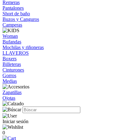
Remeras
Pantalones
Short de baño
Buzos y Canguros
Camperas
Woman
Bufandas
Mochilas y riñoneras
LLAVEROS
Boxers
Billeteras
Cinturones
Gorros
Medias
Zapatillas
Ojotas
Iniciar sesión
0