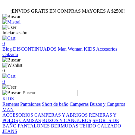
¡ENVIOS GRATIS EN COMPRAS MAYORES A $2500!
Iniciar sesión
0
Blog
DISCONTINUADOS
Man
Woman
KIDS
Accesorios
Calzado
0
0
KIDS
Remeras
Pantalones
Short de baño
Camperas
Buzos y Canguros
MAN
ACCESORIOS
CAMPERAS Y ABRIGOS
REMERAS Y
POLOS
CAMISAS
BUZOS Y CANGUROS
SHORTS DE
BAÑO
PANTALONES
BERMUDAS
TEJIDO
CALZADO
JEANS