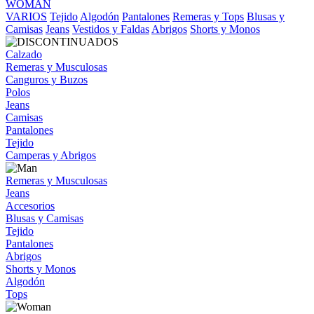
WOMAN
VARIOS
Tejido
Algodón
Pantalones
Remeras y Tops
Blusas y
Camisas
Jeans
Vestidos y Faldas
Abrigos
Shorts y Monos
Calzado
Remeras y Musculosas
Canguros y Buzos
Polos
Jeans
Camisas
Pantalones
Tejido
Camperas y Abrigos
Remeras y Musculosas
Jeans
Accesorios
Blusas y Camisas
Tejido
Pantalones
Abrigos
Shorts y Monos
Algodón
Tops