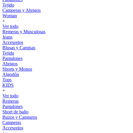
Tejido
Camperas y Abrigos
Woman
+
Ver todo
Remeras y Musculosas
Jeans
Accesorios
Blusas y Camisas
Tejido
Pantalones
Abrigos
Shorts y Monos
Algodón
Tops
KIDS
+
Ver todo
Remeras
Pantalones
Short de baño
Buzos y Canguros
Camperas
Accesorios