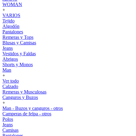
WOMAN
+
VARIOS
Tejido
Algodón
Pantalones
Remeras y Tops
Blusas y Camisas
Jeans
Vestidos y Faldas
Abrigos
Shorts y Monos
Man
+
Ver todo
Calzado
Remeras y Musculosas
Canguros y Buzos
+
Man - Buzos y canguros - otros
Camperas de felpa - otros
Polos
Jeans
Camisas
Pantalones