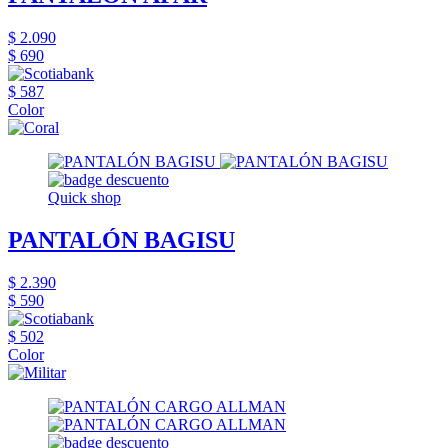
$ 2.090
$ 690
$ 587
Color
Quick shop
PANTALÓN BAGISU
$ 2.390
$ 590
$ 502
Color