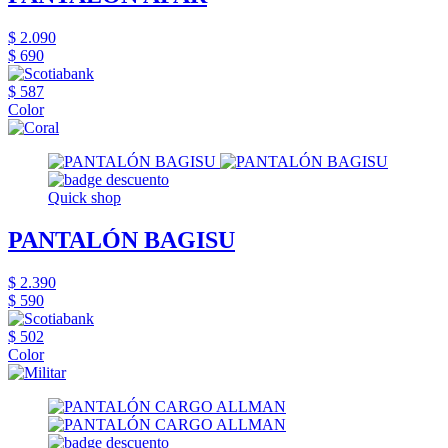
$ 2.090
$ 690
$ 587
Color
Quick shop
PANTALÓN BAGISU
$ 2.390
$ 590
$ 502
Color