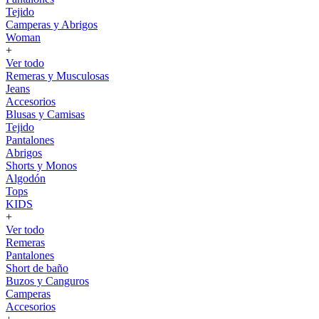
Tejido
Camperas y Abrigos
Woman
+
Ver todo
Remeras y Musculosas
Jeans
Accesorios
Blusas y Camisas
Tejido
Pantalones
Abrigos
Shorts y Monos
Algodón
Tops
KIDS
+
Ver todo
Remeras
Pantalones
Short de baño
Buzos y Canguros
Camperas
Accesorios