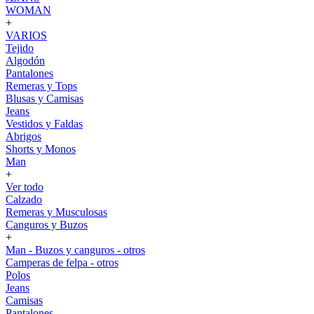
WOMAN
+
VARIOS
Tejido
Algodón
Pantalones
Remeras y Tops
Blusas y Camisas
Jeans
Vestidos y Faldas
Abrigos
Shorts y Monos
Man
+
Ver todo
Calzado
Remeras y Musculosas
Canguros y Buzos
+
Man - Buzos y canguros - otros
Camperas de felpa - otros
Polos
Jeans
Camisas
Pantalones