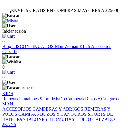
¡ENVIOS GRATIS EN COMPRAS MAYORES A $2500!
Iniciar sesión
0
Blog
DISCONTINUADOS
Man
Woman
KIDS
Accesorios
Calzado
0
0
KIDS
Remeras
Pantalones
Short de baño
Camperas
Buzos y Canguros
MAN
ACCESORIOS
CAMPERAS Y ABRIGOS
REMERAS Y
POLOS
CAMISAS
BUZOS Y CANGUROS
SHORTS DE
BAÑO
PANTALONES
BERMUDAS
TEJIDO
CALZADO
JEANS