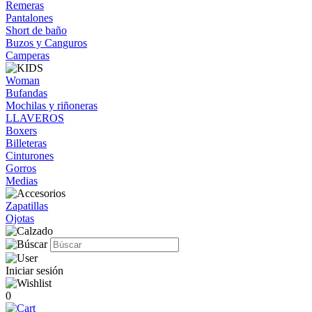
Remeras
Pantalones
Short de baño
Buzos y Canguros
Camperas
Woman
Bufandas
Mochilas y riñoneras
LLAVEROS
Boxers
Billeteras
Cinturones
Gorros
Medias
Zapatillas
Ojotas
Iniciar sesión
0