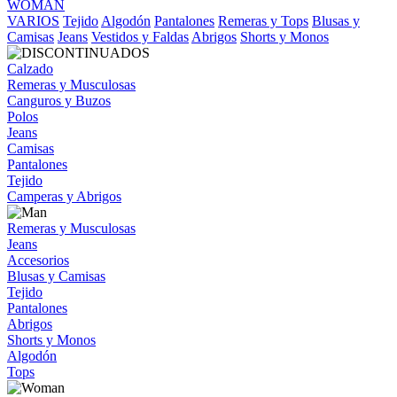
WOMAN
VARIOS
Tejido
Algodón
Pantalones
Remeras y Tops
Blusas y
Camisas
Jeans
Vestidos y Faldas
Abrigos
Shorts y Monos
Calzado
Remeras y Musculosas
Canguros y Buzos
Polos
Jeans
Camisas
Pantalones
Tejido
Camperas y Abrigos
Remeras y Musculosas
Jeans
Accesorios
Blusas y Camisas
Tejido
Pantalones
Abrigos
Shorts y Monos
Algodón
Tops