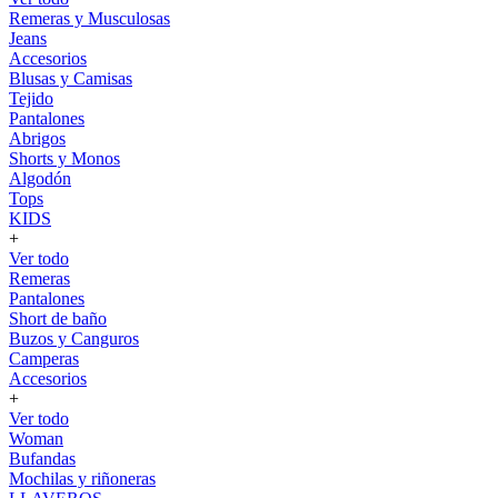
Remeras y Musculosas
Jeans
Accesorios
Blusas y Camisas
Tejido
Pantalones
Abrigos
Shorts y Monos
Algodón
Tops
KIDS
+
Ver todo
Remeras
Pantalones
Short de baño
Buzos y Canguros
Camperas
Accesorios
+
Ver todo
Woman
Bufandas
Mochilas y riñoneras