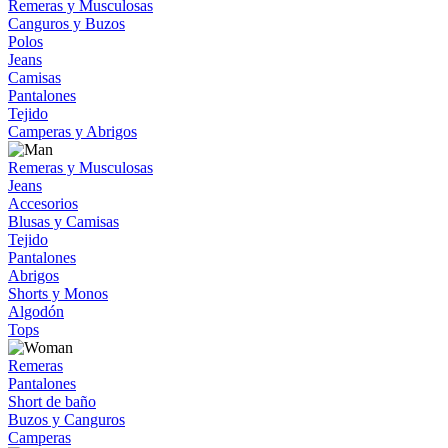
Remeras y Musculosas
Canguros y Buzos
Polos
Jeans
Camisas
Pantalones
Tejido
Camperas y Abrigos
Remeras y Musculosas
Jeans
Accesorios
Blusas y Camisas
Tejido
Pantalones
Abrigos
Shorts y Monos
Algodón
Tops
Remeras
Pantalones
Short de baño
Buzos y Canguros
Camperas