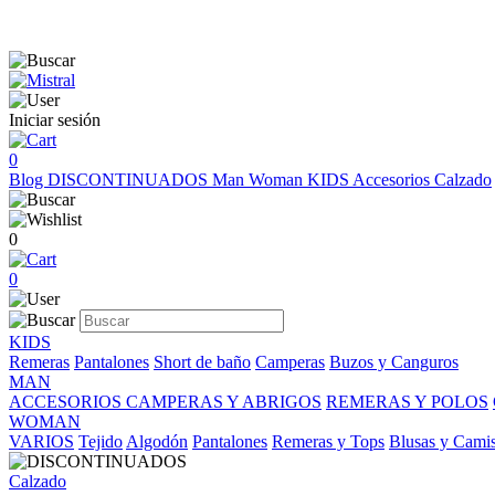
Iniciar sesión
0
Blog
DISCONTINUADOS
Man
Woman
KIDS
Accesorios
Calzado
0
0
KIDS
Remeras
Pantalones
Short de baño
Camperas
Buzos y Canguros
MAN
ACCESORIOS
CAMPERAS Y ABRIGOS
REMERAS Y POLOS
WOMAN
VARIOS
Tejido
Algodón
Pantalones
Remeras y Tops
Blusas y Cami
Calzado