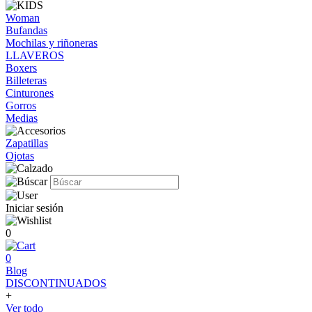
Woman
Bufandas
Mochilas y riñoneras
LLAVEROS
Boxers
Billeteras
Cinturones
Gorros
Medias
Zapatillas
Ojotas
Iniciar sesión
0
0
Blog
DISCONTINUADOS
+
Ver todo