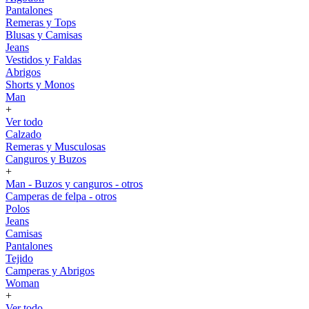
Pantalones
Remeras y Tops
Blusas y Camisas
Jeans
Vestidos y Faldas
Abrigos
Shorts y Monos
Man
+
Ver todo
Calzado
Remeras y Musculosas
Canguros y Buzos
+
Man - Buzos y canguros - otros
Camperas de felpa - otros
Polos
Jeans
Camisas
Pantalones
Tejido
Camperas y Abrigos
Woman
+
Ver todo