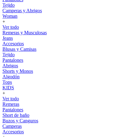
Tejido
Camperas y Abrigos
Woman
+
Ver todo
Remeras y Musculosas
Jeans
Accesorios
Blusas y Camisas
Tejido
Pantalones
Abrigos
Shorts y Monos
Algodón
Tops
KIDS
+
Ver todo
Remeras
Pantalones
Short de baño
Buzos y Canguros
Camperas
Accesorios