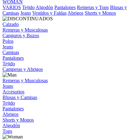
WOMAN
VARIOS
Tejido
Algodón
Pantalones
Remeras y Tops
Blusas y
Camisas
Jeans
Vestidos y Faldas
Abrigos
Shorts y Monos
Calzado
Remeras y Musculosas
Canguros y Buzos
Polos
Jeans
Camisas
Pantalones
Tejido
Camperas y Abrigos
Remeras y Musculosas
Jeans
Accesorios
Blusas y Camisas
Tejido
Pantalones
Abrigos
Shorts y Monos
Algodón
Tops