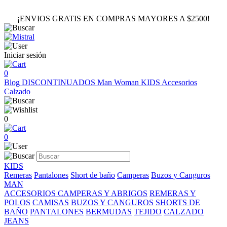
¡ENVIOS GRATIS EN COMPRAS MAYORES A $2500!
Iniciar sesión
0
Blog
DISCONTINUADOS
Man
Woman
KIDS
Accesorios
Calzado
0
0
KIDS
Remeras
Pantalones
Short de baño
Camperas
Buzos y Canguros
MAN
ACCESORIOS
CAMPERAS Y ABRIGOS
REMERAS Y
POLOS
CAMISAS
BUZOS Y CANGUROS
SHORTS DE
BAÑO
PANTALONES
BERMUDAS
TEJIDO
CALZADO
JEANS