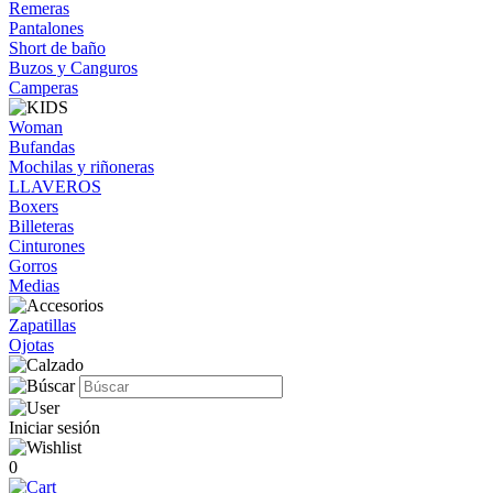
Remeras
Pantalones
Short de baño
Buzos y Canguros
Camperas
Woman
Bufandas
Mochilas y riñoneras
LLAVEROS
Boxers
Billeteras
Cinturones
Gorros
Medias
Zapatillas
Ojotas
Iniciar sesión
0