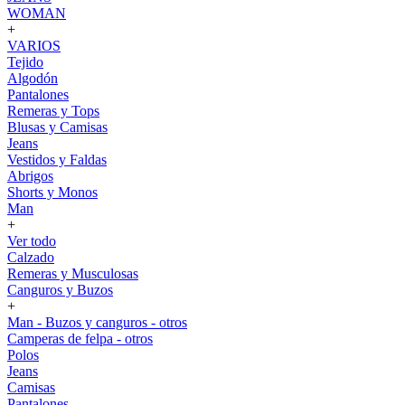
WOMAN
+
VARIOS
Tejido
Algodón
Pantalones
Remeras y Tops
Blusas y Camisas
Jeans
Vestidos y Faldas
Abrigos
Shorts y Monos
Man
+
Ver todo
Calzado
Remeras y Musculosas
Canguros y Buzos
+
Man - Buzos y canguros - otros
Camperas de felpa - otros
Polos
Jeans
Camisas
Pantalones