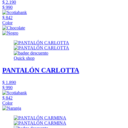
$ 2.190
$ 990
$ 842
Color
Quick shop
PANTALÓN CARLOTTA
$ 1.890
$ 990
$ 842
Color