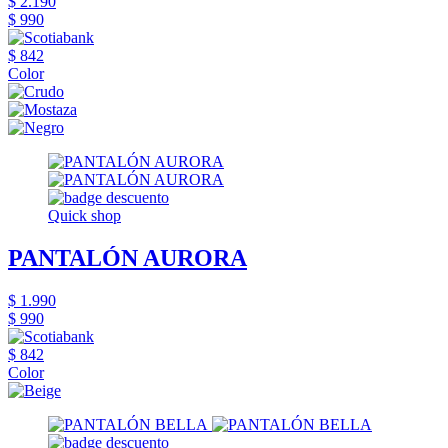
$ 2.190
$ 990
$ 842
Color
Quick shop
PANTALÓN AURORA
$ 1.990
$ 990
$ 842
Color