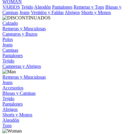
WOMAN
VARIOS
Tejido
Algodón
Pantalones
Remeras y Tops
Blusas y
Camisas
Jeans
Vestidos y Faldas
Abrigos
Shorts y Monos
Calzado
Remeras y Musculosas
Canguros y Buzos
Polos
Jeans
Camisas
Pantalones
Tejido
Camperas y Abrigos
Remeras y Musculosas
Jeans
Accesorios
Blusas y Camisas
Tejido
Pantalones
Abrigos
Shorts y Monos
Algodón
Tops