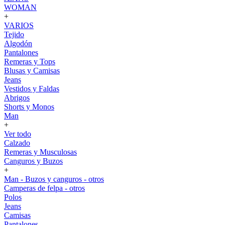
WOMAN
+
VARIOS
Tejido
Algodón
Pantalones
Remeras y Tops
Blusas y Camisas
Jeans
Vestidos y Faldas
Abrigos
Shorts y Monos
Man
+
Ver todo
Calzado
Remeras y Musculosas
Canguros y Buzos
+
Man - Buzos y canguros - otros
Camperas de felpa - otros
Polos
Jeans
Camisas
Pantalones