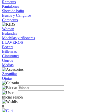
Remeras
Pantalones
Short de baño
Buzos y Canguros
Camperas
Woman
Bufandas
Mochilas y riñoneras
LLAVEROS
Boxers
Billeteras
Cinturones
Gorros
Medias
Zapatillas
Ojotas
Iniciar sesión
0