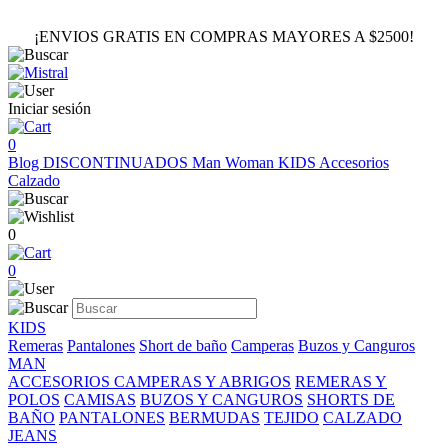
¡ENVIOS GRATIS EN COMPRAS MAYORES A $2500!
Iniciar sesión
0
Blog
DISCONTINUADOS
Man
Woman
KIDS
Accesorios
Calzado
0
0
KIDS
Remeras
Pantalones
Short de baño
Camperas
Buzos y Canguros
MAN
ACCESORIOS
CAMPERAS Y ABRIGOS
REMERAS Y
POLOS
CAMISAS
BUZOS Y CANGUROS
SHORTS DE
BAÑO
PANTALONES
BERMUDAS
TEJIDO
CALZADO
JEANS