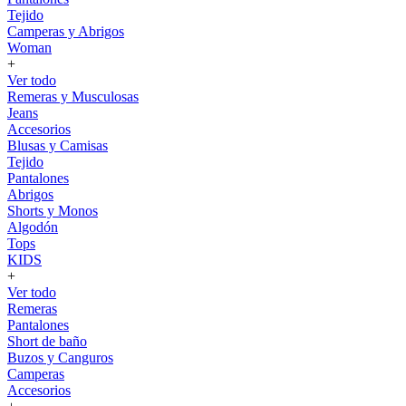
Tejido
Camperas y Abrigos
Woman
+
Ver todo
Remeras y Musculosas
Jeans
Accesorios
Blusas y Camisas
Tejido
Pantalones
Abrigos
Shorts y Monos
Algodón
Tops
KIDS
+
Ver todo
Remeras
Pantalones
Short de baño
Buzos y Canguros
Camperas
Accesorios