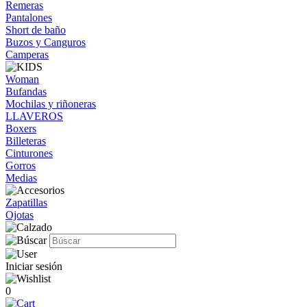
Remeras
Pantalones
Short de baño
Buzos y Canguros
Camperas
Woman
Bufandas
Mochilas y riñoneras
LLAVEROS
Boxers
Billeteras
Cinturones
Gorros
Medias
Zapatillas
Ojotas
Iniciar sesión
0