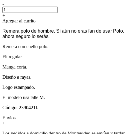
-
+
Agregar al carrito
Remera polo de hombre. Si aún no eras fan de usar Polo,
ahora seguro lo serás.
Remera con cuello polo.
Fit regular.
Manga corta.
Diseño a rayas.
Logo estampado.
El modelo usa talle M.
Código: 2390421I.
Envíos
+
Los pedidos a domicilio dentro de Montevideo se envían y tardan