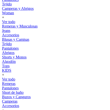
Tejido
Camperas y Abrigos
Woman
+
Ver todo
Remeras y Musculosas
Jeans
Accesorios
Blusas y Camisas
Tejido
Pantalones
Abrigos
Shorts y Monos
Algodón
Tops
KIDS
+
Ver todo
Remeras
Pantalones
Short de baño
Buzos y Canguros
Camperas
Accesorios