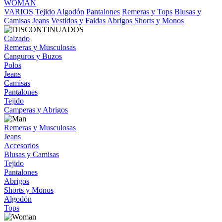
WOMAN
VARIOS
Tejido
Algodón
Pantalones
Remeras y Tops
Blusas y
Camisas
Jeans
Vestidos y Faldas
Abrigos
Shorts y Monos
Calzado
Remeras y Musculosas
Canguros y Buzos
Polos
Jeans
Camisas
Pantalones
Tejido
Camperas y Abrigos
Remeras y Musculosas
Jeans
Accesorios
Blusas y Camisas
Tejido
Pantalones
Abrigos
Shorts y Monos
Algodón
Tops