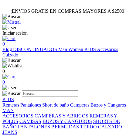
¡ENVIOS GRATIS EN COMPRAS MAYORES A $2500!
Iniciar sesión
0
Blog
DISCONTINUADOS
Man
Woman
KIDS
Accesorios
Calzado
0
0
KIDS
Remeras
Pantalones
Short de baño
Camperas
Buzos y Canguros
MAN
ACCESORIOS
CAMPERAS Y ABRIGOS
REMERAS Y
POLOS
CAMISAS
BUZOS Y CANGUROS
SHORTS DE
BAÑO
PANTALONES
BERMUDAS
TEJIDO
CALZADO
JEANS