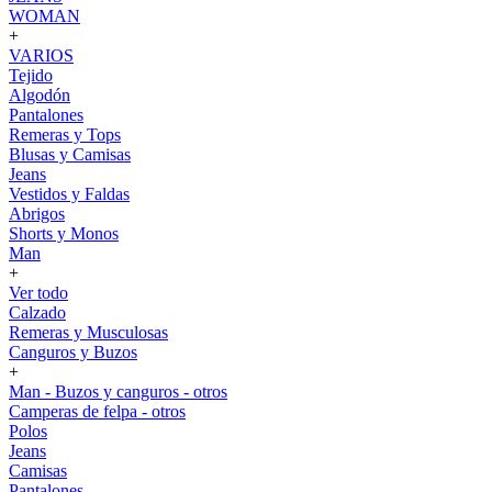
WOMAN
+
VARIOS
Tejido
Algodón
Pantalones
Remeras y Tops
Blusas y Camisas
Jeans
Vestidos y Faldas
Abrigos
Shorts y Monos
Man
+
Ver todo
Calzado
Remeras y Musculosas
Canguros y Buzos
+
Man - Buzos y canguros - otros
Camperas de felpa - otros
Polos
Jeans
Camisas
Pantalones