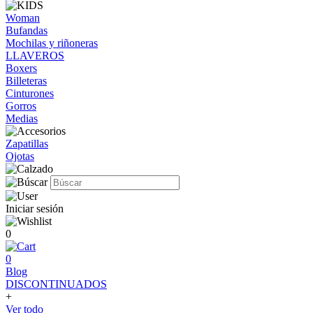
Woman
Bufandas
Mochilas y riñoneras
LLAVEROS
Boxers
Billeteras
Cinturones
Gorros
Medias
Zapatillas
Ojotas
Iniciar sesión
0
0
Blog
DISCONTINUADOS
+
Ver todo