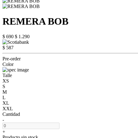
REMERA BOB
$ 690
$ 1.290
$ 587
Pre-order
Color
Talle
XS
S
M
L
XL
XXL
Cantidad
-
+
Producto sin stock