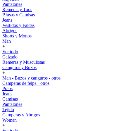
Pantalones
Remeras y Tops
Blusas y Camisas
Jeans
Vestidos y Faldas
Abrigos
Shorts y Monos
Man
+
Ver todo
Calzado
Remeras y Musculosas
Canguros y Buzos
+
Man - Buzos y canguros - otros
Camperas de felpa - otros
Polos
Jeans
Camisas
Pantalones
Tejido
Camperas y Abrigos
Woman
+
Ver todo