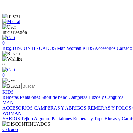
Iniciar sesión
0
Blog
DISCONTINUADOS
Man
Woman
KIDS
Accesorios
Calzado
0
0
KIDS
Remeras
Pantalones
Short de baño
Camperas
Buzos y Canguros
MAN
ACCESORIOS
CAMPERAS Y ABRIGOS
REMERAS Y POLOS
WOMAN
VARIOS
Tejido
Algodón
Pantalones
Remeras y Tops
Blusas y Cami
Calzado