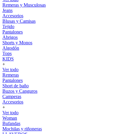
Remeras y Musculosas
Jeans
Accesorios
Blusas y Camisas
Tejido
Pantalones
Abrigos
Shorts y Monos
Algodón
Tops
KIDS
+
Ver todo
Remeras
Pantalones
Short de baño
Buzos y Canguros
Camperas
Accesorios
+
Ver todo
Woman
Bufandas
Mochilas y riñoneras